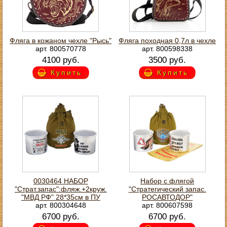
Фляга в кожаном чехле "Рысь"
Фляга походная 0,7л в чехле
арт. 800570778
арт. 800598338
4100 руб.
3500 руб.
Купить
Купить
0030464 НАБОР
Набор с флягой
"Страт.запас":фляж.+2круж.
"Стратегический запас.
"МВД РФ" 28*35см в ПУ
РОСАВТОДОР"
арт. 800304648
арт. 800607598
6700 руб.
6700 руб.