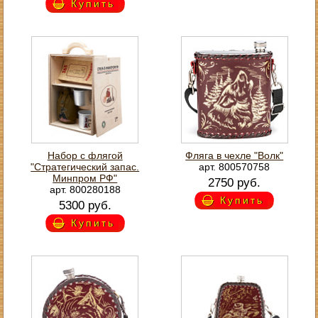
Купить
Набор с флягой
Фляга в чехле "Волк"
"Стратегический запас.
арт. 800570758
Минпром РФ"
2750 руб.
арт. 800280188
Купить
5300 руб.
Купить