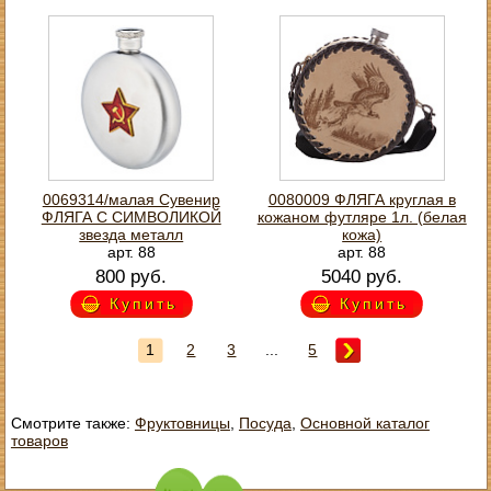
0069314/малая Сувенир
0080009 ФЛЯГА круглая в
ФЛЯГА С СИМВОЛИКОЙ
кожаном футляре 1л. (белая
звезда металл
кожа)
арт. 88
арт. 88
800 руб.
5040 руб.
Купить
Купить
1
2
3
...
5
Смотрите также:
Фруктовницы
,
Посуда
,
Основной каталог
товаров