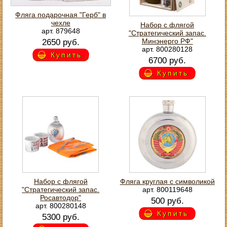
Фляга подарочная "Герб" в
чехле
Набор с флягой
арт. 879648
"Стратегический запас.
Минэнерго РФ"
2650 руб.
арт. 800280128
Купить
6700 руб.
Купить
Набор с флягой
Фляга круглая с символикой
"Стратегический запас.
арт. 800119648
Росавтодор"
500 руб.
арт. 800280148
Купить
5300 руб.