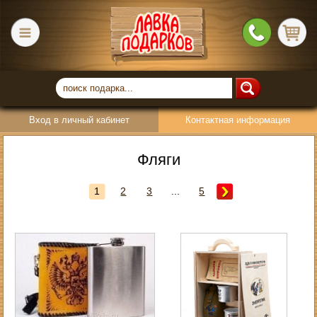
Вход в личный кабинет
Контактная информация
Фляги
1
2
3
...
5