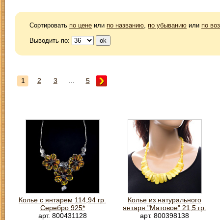
Сортировать
по цене
или
по названию
,
по убыванию
или
по во
Выводить по:
1
2
3
...
5
Колье с янтарем 114,94 гр.
Колье из натурального
Серебро 925*
янтаря "Матовое" 21,5 гр.
арт. 800431128
арт. 800398138