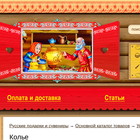
Русские подарки и сувениры
→
Основной каталог товаров
→
У
Колье