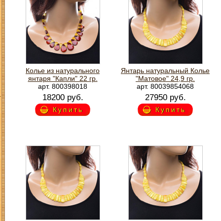
Колье из натурального
Янтарь натуральный Колье
янтаря "Капли" 22 гр.
"Матовое" 24,9 гр.
арт. 800398018
арт. 80039854068
З
18200 руб.
27950 руб.
Купить
Купить