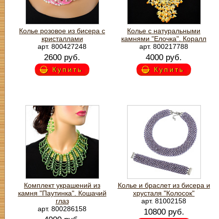
Колье розовое из бисера с
Колье с натуральными
кристаллами
камнями "Елочка". Коралл
арт. 800427248
арт. 800217788
2600 руб.
4000 руб.
Купить
Купить
Комплект украшений из
Колье и браслет из бисера и
камня "Паутинка". Кошачий
хрусталя "Колосок"
глаз
арт. 81002158
арт. 800286158
10800 руб.