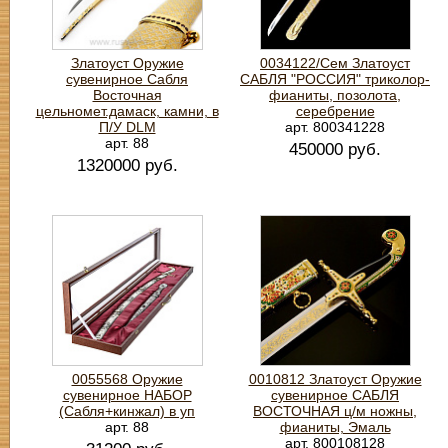
Златоуст Оружие
0034122/Сем Златоуст
сувенирное Сабля
САБЛЯ "РОССИЯ" триколор-
Восточная
фианиты, позолота,
цельномет.дамаск, камни, в
серебрение
П/У DLM
арт. 800341228
арт. 88
450000 руб.
1320000 руб.
0055568 Оружие
0010812 Златоуст Оружие
сувенирное НАБОР
сувенирное САБЛЯ
(Сабля+кинжал) в уп
ВОСТОЧНАЯ ц/м ножны,
арт. 88
фианиты, Эмаль
арт. 800108128