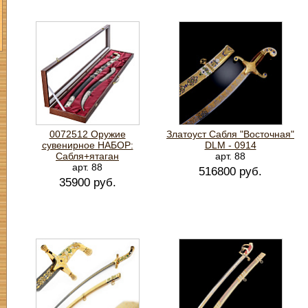
0072512 Оружие
Златоуст Сабля "Восточная"
сувенирное НАБОР:
DLM - 0914
Сабля+ятаган
арт. 88
арт. 88
516800 руб.
35900 руб.