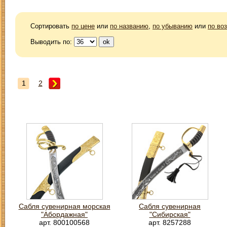
Сортировать
по цене
или
по названию
,
по убыванию
или
по во
Выводить по:
1
2
Сабля сувенирная морская
Сабля сувенирная
"Абордажная"
"Сибирская"
арт. 800100568
арт. 8257288