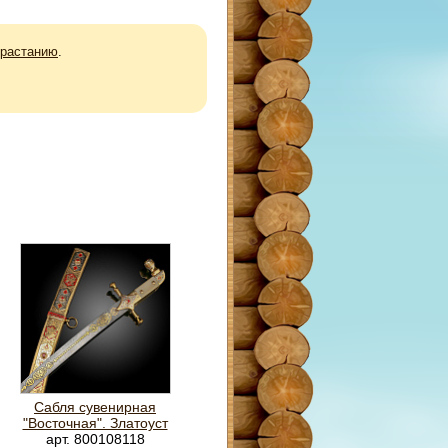
зрастанию
.
Сабля сувенирная
"Восточная". Златоуст
арт. 800108118