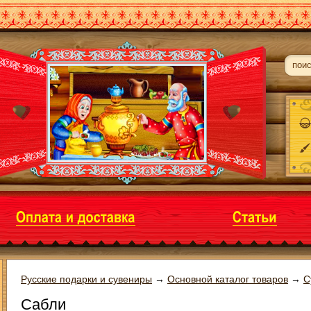
Русские подарки и сувениры
→
Основной каталог товаров
→
С
Сабли