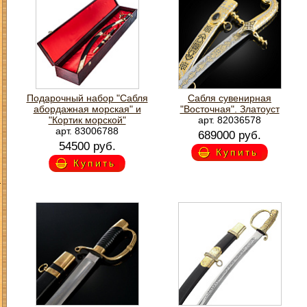
Подарочный набор "Сабля
Сабля сувенирная
абордажная морская" и
"Восточная". Златоуст
"Кортик морской"
арт. 82036578
арт. 83006788
689000 руб.
54500 руб.
Купить
Купить
З