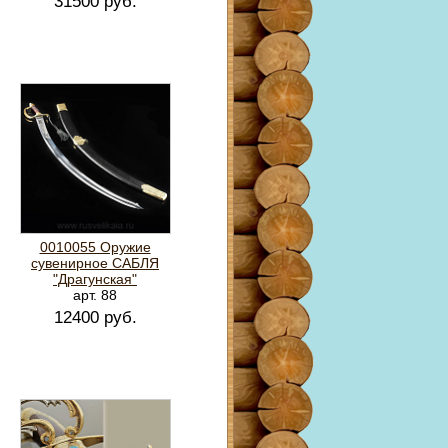
31500 руб.
0010055 Оружие
сувенирное САБЛЯ
"Драгунская"
арт. 88
12400 руб.