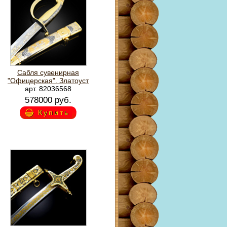
Сабля сувенирная
"Офицерская". Златоуст
арт. 82036568
578000 руб.
Купить