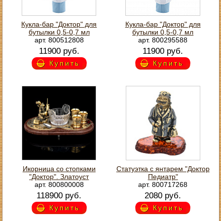
Кукла-бар "Доктор" для
Кукла-бар "Доктор" для
бутылки 0,5-0,7 мл
бутылки 0,5-0,7 мл
арт. 800512808
арт. 800295588
11900 руб.
11900 руб.
Купить
Купить
Икорница со стопками
Статуэтка с янтарем "Доктор
"Доктор". Златоуст
Педиатр"
арт. 800800008
арт. 800717268
118900 руб.
2080 руб.
Купить
Купить