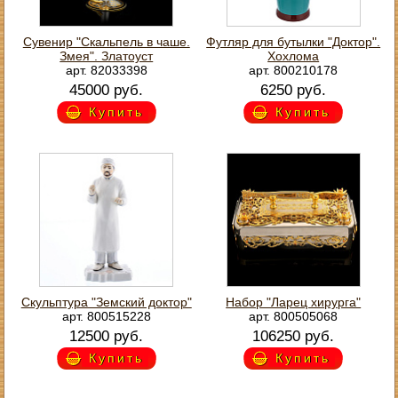
Сувенир "Скальпель в чаше.
Футляр для бутылки "Доктор".
Змея". Златоуст
Хохлома
арт. 82033398
арт. 800210178
45000 руб.
6250 руб.
Купить
Купить
Скульптура "Земский доктор"
Набор "Ларец хирурга"
арт. 800515228
арт. 800505068
12500 руб.
106250 руб.
Купить
Купить