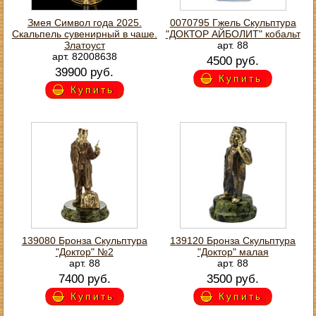
Змея Символ года 2025.
0070795 Гжель Скульптура
Скальпель сувенирный в чаше.
"ДОКТОР АЙБОЛИТ" кобальт
Златоуст
арт. 88
арт. 82008638
4500 руб.
39900 руб.
Купить
Купить
139080 Бронза Скульптура
139120 Бронза Скульптура
"Доктор" №2
"Доктор" малая
арт. 88
арт. 88
7400 руб.
3500 руб.
Купить
Купить