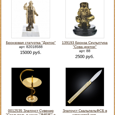
Бронзовая статуэтка "Доктор"
139193 Бронза Скульптура
арт. 82018588
"Сова-доктор"
арт. 88
15000 руб.
2500 руб.
0012535 Златоуст Сувенир
Златоуст СкальпельФСБ в
"Скальпель в чаше "ЗМЕЯ"" в
шпоновой кор.