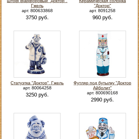
Штоф фарфоровый "Доктор".
Керамическая солонка
Гжель
"Доктор"
арт. 800633868
арт. 8091258
3750 руб.
960 руб.
Статуэтка "Доктор". Гжель
Футляр под бутылку "Доктор
арт. 80064258
Айболит"
арт. 800690168
3250 руб.
2990 руб.