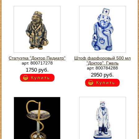
Статуэтка "Доктор Педиатр"
Штоф фарфоровый 500 мл
арт. 800717278
"Доктор". Гжель
арт. 800784288
1750 руб.
2950 руб.
Купить
Купить