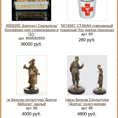
0058285 Златоуст Скальпель/
0074587 СТАКАН сувенирный
Контейнер для стерилизации в
граненый Что доктор прописал
П/У
арт. 88
арт. 800582858
280 руб.
36000 руб.
-м Бронза скульптура"Доктор
/часы Бронза Скульптура
Айболит" малый
"Доктор" подст.дерево
арт. 88
арт. 88
4000 руб.
4800 руб.