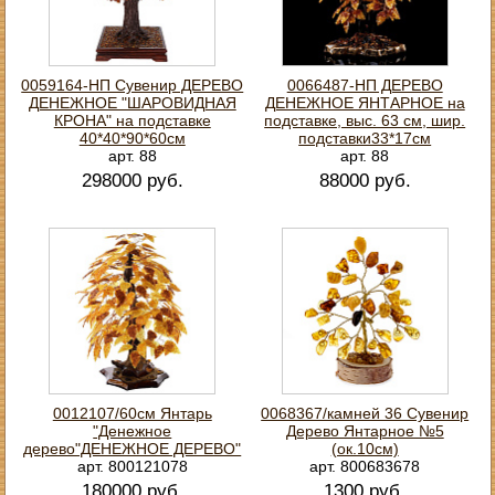
0059164-НП Сувенир ДЕРЕВО
0066487-НП ДЕРЕВО
ДЕНЕЖНОЕ "ШАРОВИДНАЯ
ДЕНЕЖНОЕ ЯНТАРНОЕ на
КРОНА" на подставке
подставке, выс. 63 см, шир.
40*40*90*60см
подставки33*17см
арт. 88
арт. 88
298000 руб.
88000 руб.
0012107/60см Янтарь
0068367/камней 36 Сувенир
"Денежное
Дерево Янтарное №5
дерево"ДЕНЕЖНОЕ ДЕРЕВО"
(ок.10см)
арт. 800121078
арт. 800683678
180000 руб.
1300 руб.