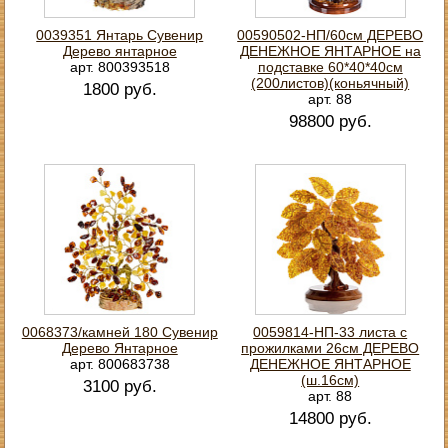
0039351 Янтарь Сувенир
00590502-НП/60см ДЕРЕВО
Дерево янтарное
ДЕНЕЖНОЕ ЯНТАРНОЕ на
арт. 800393518
подставке 60*40*40см
(200листов)(коньячный)
1800 руб.
арт. 88
98800 руб.
0068373/камней 180 Сувенир
0059814-НП-33 листа с
Дерево Янтарное
прожилками 26см ДЕРЕВО
арт. 800683738
ДЕНЕЖНОЕ ЯНТАРНОЕ
(ш.16см)
3100 руб.
арт. 88
14800 руб.