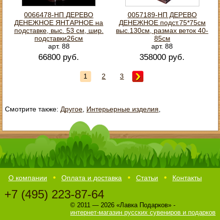
0066478-НП ДЕРЕВО
0057189-НП ДЕРЕВО
ДЕНЕЖНОЕ ЯНТАРНОЕ на
ДЕНЕЖНОЕ подст.75*75см
подставке, выс. 53 см, шир.
выс.130см, размах веток 40-
подставки26см
85см
арт. 88
арт. 88
66800 руб.
358000 руб.
1
2
3
Смотрите также:
Другое
,
Интерьерные изделия
,
О компании
Оплата и доставка
Статьи
Контакты
+7 (495) 223-87-64
© 2011 — 2026 «Лавка Подарков» -
интернет-магазин русских сувениров и подарков