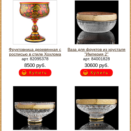
Фруктовница деревянная с
Ваза для фруктов из хрусталя
росписью в стиле Хохлома
"Империя 2"
арт. 82095378
арт. 84001828
8500 руб.
30600 руб.
Купить
Купить