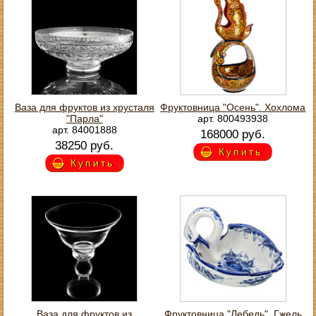
Ваза для фруктов из хрусталя
Фруктовница "Осень". Хохлома
"Парла"
арт. 800493938
арт. 84001888
168000 руб.
38250 руб.
Купить
Купить
Ваза для фруктов из
Фруктовница "Лебедь". Гжель