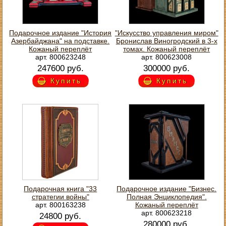
Подарочное издание "История
"Искусство управления миром"
Азербайджана" на подставке.
Бронислав Виногродский в 3-х
Кожаный переплёт
томах. Кожаный переплёт
арт. 800623248
арт. 800623008
247600 руб.
300000 руб.
Купить
Купить
Подарочная книга "33
Подарочное издание "Бизнес.
стратегии войны"
Полная Энциклопедия".
арт. 800163238
Кожаный переплёт
арт. 800623218
24800 руб.
280000 руб.