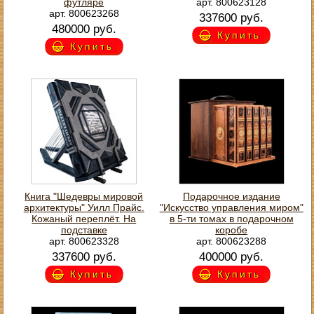
футляре
арт. 800623128
арт. 800623268
337600 руб.
480000 руб.
Купить
Купить
Книга "Шедевры мировой
Подарочное издание
архитектуры" Уилл Прайс.
"Искусство управления миром"
Кожаный переплёт. На
в 5-ти томах в подарочном
подставке
коробе
арт. 800623328
арт. 800623288
337600 руб.
400000 руб.
Купить
Купить