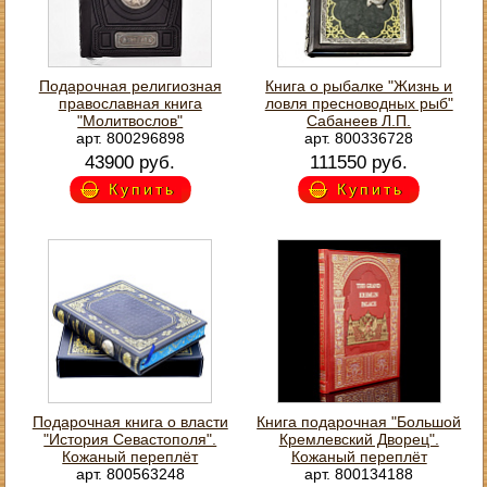
Подарочная религиозная
Книга о рыбалке "Жизнь и
православная книга
ловля пресноводных рыб"
"Молитвослов"
Сабанеев Л.П.
арт. 800296898
арт. 800336728
43900 руб.
111550 руб.
Купить
Купить
Подарочная книга о власти
Книга подарочная "Большой
"История Севастополя".
Кремлевский Дворец".
Кожаный переплёт
Кожаный переплёт
арт. 800563248
арт. 800134188