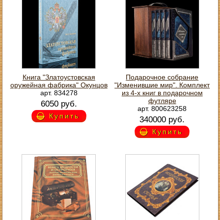
Книга "Златоустовская
Подарочное собрание
оружейная фабрика" Окунцов
"Изменившие мир". Комплект
арт. 834278
из 4-х книг в подарочном
футляре
6050 руб.
арт. 800623258
Купить
340000 руб.
Купить