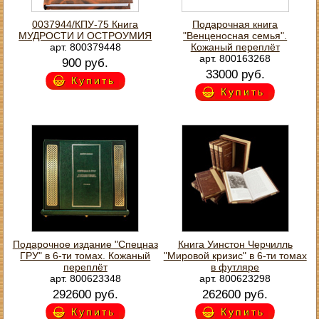
0037944/КПУ-75 Книга
Подарочная книга
МУДРОСТИ И ОСТРОУМИЯ
"Венценосная семья".
арт. 800379448
Кожаный переплёт
арт. 800163268
900 руб.
33000 руб.
Купить
Купить
Подарочное издание "Спецназ
Книга Уинстон Черчилль
ГРУ" в 6-ти томах. Кожаный
"Мировой кризис" в 6-ти томах
переплёт
в футляре
арт. 800623348
арт. 800623298
292600 руб.
262600 руб.
Купить
Купить