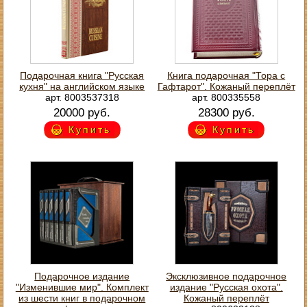
Подарочная книга "Русская
Книга подарочная "Тора с
кухня" на английском языке
Гафтарот". Кожаный переплёт
арт. 8003537318
арт. 800335558
20000 руб.
28300 руб.
Купить
Купить
Подарочное издание
Эксклюзивное подарочное
"Изменившие мир". Комплект
издание "Русская охота".
из шести книг в подарочном
Кожаный переплёт