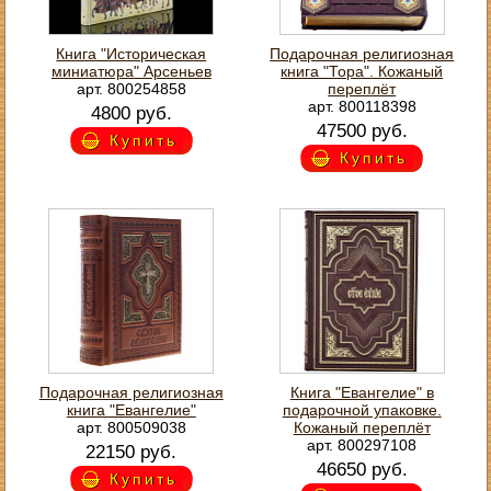
Книга "Историческая
Подарочная религиозная
миниатюра" Арсеньев
книга "Тора". Кожаный
арт. 800254858
переплёт
арт. 800118398
4800 руб.
47500 руб.
Купить
Купить
Подарочная религиозная
Книга "Евангелие" в
книга "Евангелие"
подарочной упаковке.
арт. 800509038
Кожаный переплёт
арт. 800297108
22150 руб.
46650 руб.
Купить