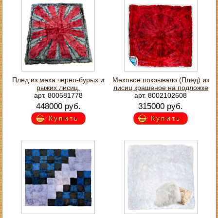
Плед из меха черно-бурых и
Меховое покрывало (Плед) из
рыжих лисиц.
лисиц крашеное на подложке
арт. 800581778
арт. 8002102608
448000 руб.
315000 руб.
Купить
Купить