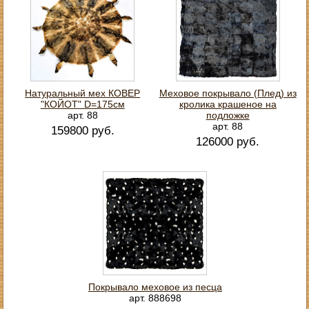
Натуральный мех КОВЕР
Меховое покрывало (Плед) из
"КОЙОТ" D=175см
кролика крашеное на
арт. 88
подложке
арт. 88
159800 руб.
126000 руб.
Покрывало меховое из песца
арт. 888698