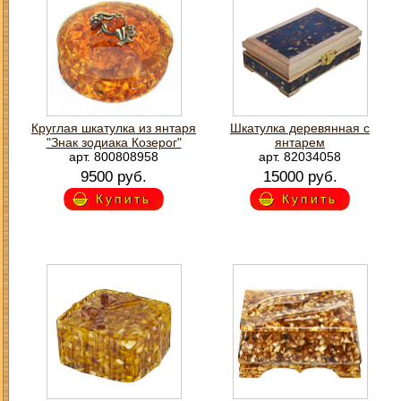
Круглая шкатулка из янтаря
Шкатулка деревянная с
"Знак зодиака Козерог"
янтарем
арт. 800808958
арт. 82034058
9500 руб.
15000 руб.
Купить
Купить