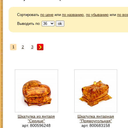
Сортировать
по цене
или
по названию
,
по убыванию
или
по во
Выводить по:
1
2
3
Шкатулка из янтаря
Шкатулка янтарная
"Сердце"
"Прямоугольная"
арт. 800596248
арт. 800683158