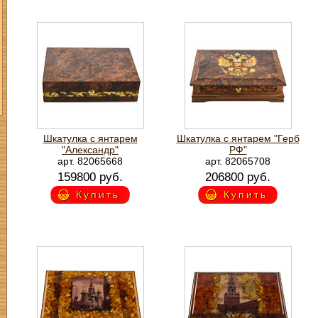
Шкатулка с янтарем
Шкатулка с янтарем "Герб
"Александр"
РФ"
арт. 82065668
арт. 82065708
159800 руб.
206800 руб.
Купить
Купить