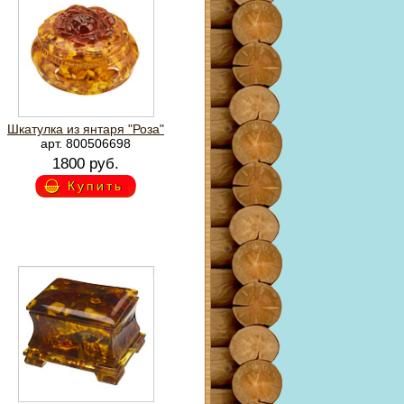
Шкатулка из янтаря "Роза"
арт. 800506698
1800 руб.
Купить