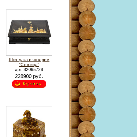
Шкатулка с янтарем
"Столица"
арт. 82065728
228900 руб.
Купить