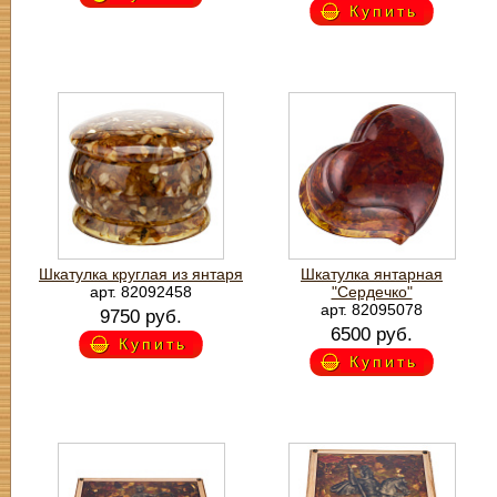
Купить
Шкатулка круглая из янтаря
Шкатулка янтарная
арт. 82092458
"Сердечко"
арт. 82095078
9750 руб.
6500 руб.
Купить
Купить