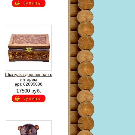
Купить
Шкатулка деревянная с
янтарем
арт. 82095098
17500 руб.
Купить