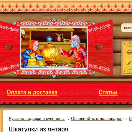
Русские подарки и сувениры
→
Основной каталог товаров
→
Я
Шкатулки из янтаря