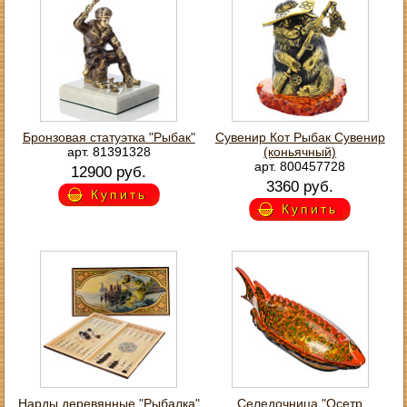
Бронзовая статуэтка "Рыбак"
Сувенир Кот Рыбак Сувенир
арт. 81391328
(коньячный)
арт. 800457728
12900 руб.
3360 руб.
Купить
Купить
Нарды деревянные "Рыбалка"
Селедочница "Осетр