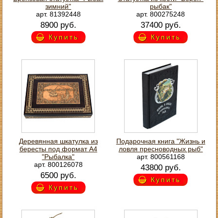
зимний"
рыбак"
арт. 81392448
арт. 800275248
8900 руб.
37400 руб.
Купить
Купить
Деревянная шкатулка из
Подарочная книга "Жизнь и
бересты под формат A4
ловля пресноводных рыб"
"Рыбалка"
арт. 800561168
арт. 800126078
43800 руб.
6500 руб.
Купить
Купить