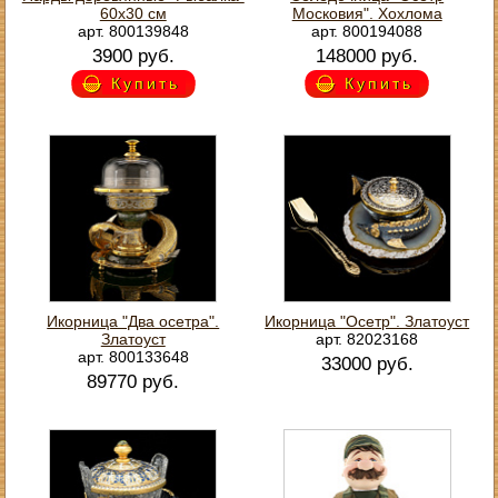
60х30 см
Московия". Хохлома
арт. 800139848
арт. 800194088
3900 руб.
148000 руб.
Купить
Купить
Икорница "Два осетра".
Икорница "Осетр". Златоуст
Златоуст
арт. 82023168
арт. 800133648
33000 руб.
89770 руб.