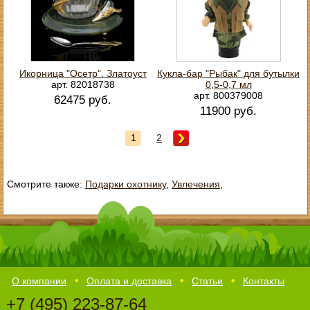
Икорница "Осетр". Златоуст
Кукла-бар "Рыбак" для бутылки
арт. 82018738
0,5-0,7 мл
арт. 800379008
62475 руб.
11900 руб.
1
2
Смотрите также:
Подарки охотнику
,
Увлечения
,
О компании
Оплата и доставка
Статьи
Контакты
+7 (495) 223-87-64