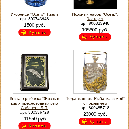
Икорница "Осетр". Гжель
Икорный набор "Осётр".
арт. 800743948
Златоуст
арт. 800323948
1500 руб.
105600 руб.
Купить
Купить
Книга о рыбалке "Жизнь и
Подстаканник "Рыбалка зимой"
ловля пресноводных рыб"
с покрытием
Сабанеев Л.П.
арт. 800485718
арт. 800336728
23000 руб.
111550 руб.
Купить
Купить