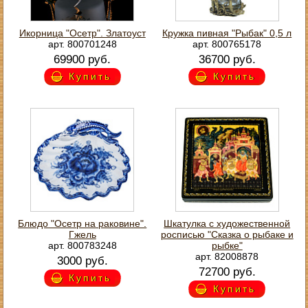
Икорница "Осетр". Златоуст
Кружка пивная "Рыбак" 0,5 л
арт. 800701248
арт. 800765178
69900 руб.
36700 руб.
Купить
Купить
Блюдо "Осетр на раковине".
Шкатулка с художественной
Гжель
росписью "Сказка о рыбаке и
арт. 800783248
рыбке"
арт. 82008878
3000 руб.
72700 руб.
Купить
Купить