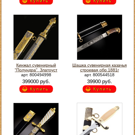
Купить
Купить
Кинжал сувенирный
Шашка сувенирная казачья
"Полундра". Златоуст
строевая обр.1881г
арт. 800494998
арт. 800544518
399000 руб.
39900 руб.
Купить
Купить