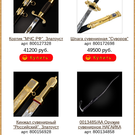
Кортик "МЧС РФ". Златоуст
Шпага сувенирная "Суворов"
арт. 800127328
арт. 800172698
41200 руб.
49500 руб.
Купить
Купить
Кинжал сувенирный
0013485/АА Оружие
"Российский". Златоуст
сувенирное НАГАЙКА
арт. 800156928
арт. 800134858