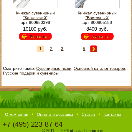
Кинжал сувенирный
Кинжал сувенирный
"Кавказский"
"Восточный"
арт. 800650398
арт. 800805188
10100 руб.
8400 руб.
Купить
Купить
1
2
3
...
5
Смотрите также:
Сувенирные ножи
,
Основной каталог товаров
,
Русские подарки и сувениры
О компании
Оплата и доставка
Статьи
Контакты
+7 (495) 223-87-64
© 2011 — 2026 «Лавка Подарков» -