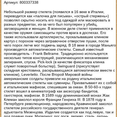
Артикул: 800337338
Небольшой размер стилета (появился в 16 веке в Италии,
переводится как «палочка для письма», «острый стержень»)
позволял скрытно носить его под одеждой или маскировать в
разных предметах, из-за чего был популярен у убийц,
заговорщиков и женщин. В военном деле стилет применялся в
качестве оружия самозащиты против врага в доспехах. Его
также использовали артиллеристы, прокалывавшие клинком
картуз с порохом через затравочное отверстие пушки, после
чего порох легче мог поджечь заряд. В 18 веке в городе Маньяго
производятся автоматические стилеты. Самый известный
производитель - Frank Beltrame. Традиционно используется
несколько типов конструкций, различающихся механизмами
запирания, спуска. Pick-lock (в качестве фиксатора клинка
служит поворотный больстер), Swinguard (присутствует
складная крестовина, раскрывающаяся автоматически вместе с
клинком), Leverletto. После Второй Мировой войны
американские солдаты привезли на родину итальянские
автоматические стилеты как сувениры. Прихватывают их с собой
и итальянские мафиози, спешившие за океан. В 50-60-х годах
стилет вошел в кинематограф как аксессуар бандитов,
гангстеров, мафиози. В 1589 году доминиканский монах Жак
Клеман заколол короля Франции Генриха III. В 1878 году в
Петербурге революционер, народоволец Кравчинский заколол
стилетом российского государственного деятеля генерал-
адъютанта Мезенцова. Изделие создается как под левую, так и
под правую руки. Материал: рог лося, дерево, сталь, латунь.