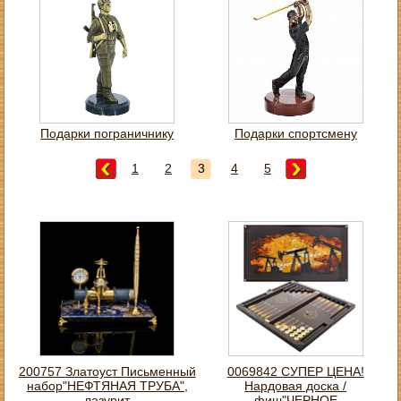
Подарки пограничнику
Подарки спортсмену
1
2
3
4
5
200757 Златоуст Письменный
0069842 СУПЕР ЦЕНА!
набор"НЕФТЯНАЯ ТРУБА",
Нардовая доска /
лазурит
фиш"ЧЕРНОЕ