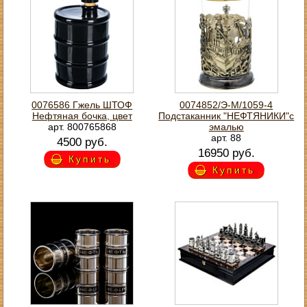
0076586 Гжель ШТОФ
0074852/Э-М/1059-4
Нефтяная бочка, цвет
Подстаканник "НЕФТЯНИКИ"с
арт. 800765868
эмалью
арт. 88
4500 руб.
16950 руб.
Купить
Купить