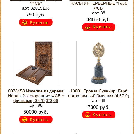
"ФСБ"
ЧАСЫ ИНТЕРЬЕРНЫЕ "Герб
арт. 82019108
ФСБ"
арт. 88
750 руб.
44650 руб.
Купить
Купить
0078458 Изделие из дерева
10801 Бронза Сувенир "Герб
Нарды 2-х сторонние ФСБ с
пограничный" Змеевик (4.57.0)
фишками, 0.6*0,3*0,06
арт. 88
арт. 88
7300 руб.
50000 руб.
Купить
Купить