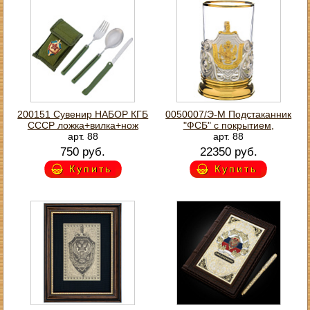
200151 Сувенир НАБОР КГБ
0050007/Э-М Подстаканник
СССР ложка+вилка+нож
"ФСБ" с покрытием,
арт. 88
арт. 88
750 руб.
22350 руб.
Купить
Купить