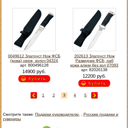
0049612 Златоуст Нож ФСБ
202613 Златоуст Нож
(кожа) нерж, золоч 04324
Разведчик ФСБ, наб
арт. 800496128
кожа,алюм,без зол 07093
арт. 82026138
14900 руб.
12200 руб.
Купить
Купить
1
2
3
4
5
Смотрите также:
Подарки руководителю
,
,
Русские подарки и
сувениры