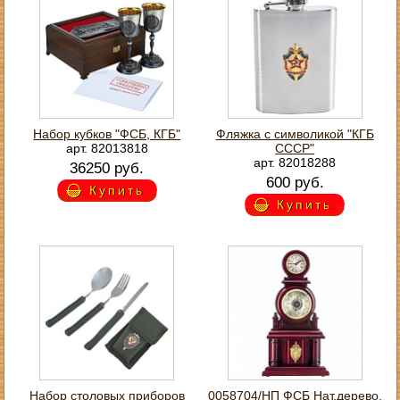
Набор кубков "ФСБ, КГБ"
Фляжка с символикой "КГБ
арт. 82013818
СССР"
арт. 82018288
36250 руб.
600 руб.
Купить
Купить
Набор столовых приборов
0058704/НП ФСБ Нат.дерево.