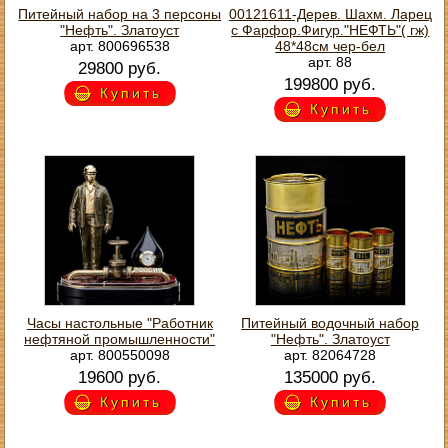
Питейный набор на 3 персоны
00121611-Дерев. Шахм. Ларец
"Нефть". Златоуст
с Фарфор.Фигур."НЕФТЬ"( гж)
арт. 800696538
48*48см чер-бел
арт. 88
29800 руб.
199800 руб.
Купить
Купить
Часы настольные "Работник
Питейный водочный набор
нефтяной промышленности"
"Нефть". Златоуст
арт. 800550098
арт. 82064728
19600 руб.
135000 руб.
Купить
Купить