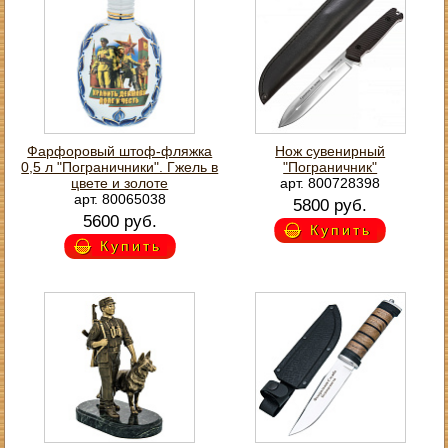
Фарфоровый штоф-фляжка
Нож сувенирный
0,5 л "Пограничники". Гжель в
"Пограничник"
цвете и золоте
арт. 800728398
арт. 80065038
5800 руб.
5600 руб.
Купить
Купить