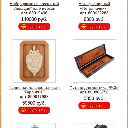
Набор рюмок с позолотой
Нож сувенирный
"Авиация" на 6 персон
«Пограничник»
арт. 83019498
арт. 800622288
140000 руб.
8300 руб.
Купить
Купить
Панно настольное из кости
Футляр для кортика "ФСБ"
"Герб ФСБ"
арт. 800806758
арт. 800617988
5850 руб.
59500 руб.
Купить
Купить