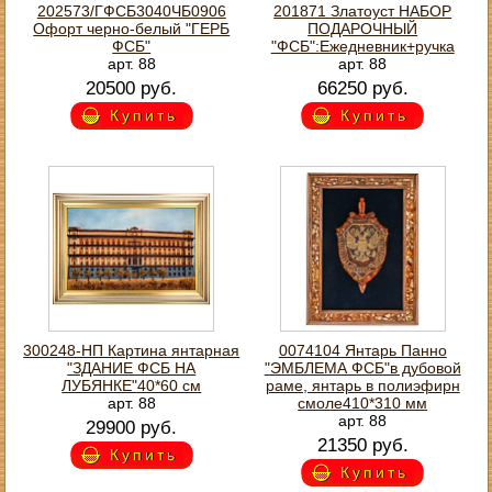
202573/ГФСБ3040ЧБ0906
201871 Златоуст НАБОР
Офорт черно-белый "ГЕРБ
ПОДАРОЧНЫЙ
ФСБ"
"ФСБ":Ежедневник+ручка
арт. 88
арт. 88
20500 руб.
66250 руб.
Купить
Купить
300248-НП Картина янтарная
0074104 Янтарь Панно
"ЗДАНИЕ ФСБ НА
"ЭМБЛЕМА ФСБ"в дубовой
ЛУБЯНКЕ"40*60 см
раме, янтарь в полиэфирн
арт. 88
смоле410*310 мм
арт. 88
29900 руб.
21350 руб.
Купить
Купить