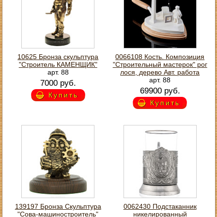
10625 Бронза скульптура
0066108 Кость. Композиция
"Строитель КАМЕНЩИК"
"Строительный мастерок" рог
арт. 88
лося, дерево Авт. работа
арт. 88
7000 руб.
69900 руб.
Купить
Купить
139197 Бронза Скульптура
0062430 Подстаканник
"Сова-машиностроитель"
никелированный