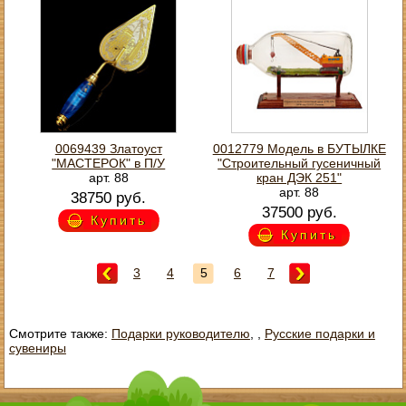
0069439 Златоуст
0012779 Модель в БУТЫЛКЕ
"МАСТЕРОК" в П/У
"Строительный гусеничный
арт. 88
кран ДЭК 251"
арт. 88
38750 руб.
37500 руб.
Купить
Купить
3
4
5
6
7
Смотрите также:
Подарки руководителю
,
,
Русские подарки и
сувениры