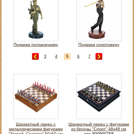
Подарки пограничнику
Подарки спортсмену
3
4
5
6
7
Шахматный ларец с
Шахматный ларец с фигурами
металлическими фигурами
из бронзы "Спорт" 48х48 см
"Хоккей. Спартак" 50х50 см
арт. 800900758