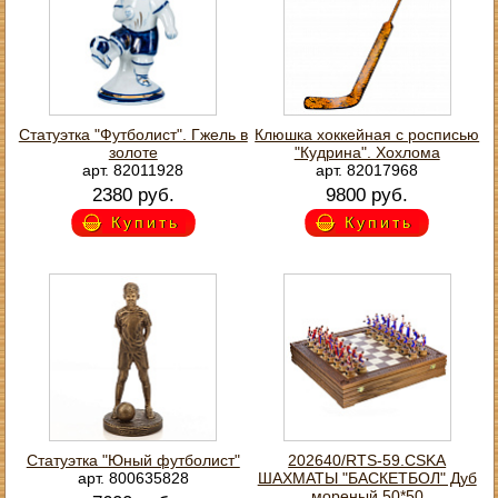
Статуэтка "Футболист". Гжель в
Клюшка хоккейная с росписью
золоте
"Кудрина". Хохлома
арт. 82011928
арт. 82017968
2380 руб.
9800 руб.
Купить
Купить
Статуэтка "Юный футболист"
202640/RTS-59.CSKA
арт. 800635828
ШАХМАТЫ "БАСКЕТБОЛ" Дуб
мореный.50*50