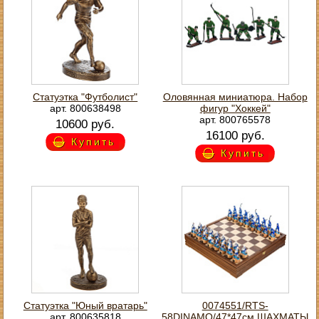
Статуэтка "Футболист"
Оловянная миниатюра. Набор
арт. 800638498
фигур "Хоккей"
арт. 800765578
10600 руб.
16100 руб.
Купить
Купить
Статуэтка "Юный вратарь"
0074551/RTS-
арт. 800635818
58DINAMO/47*47см ШАХМАТЫ