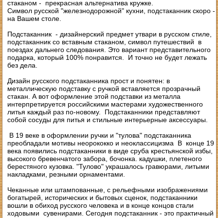
стаканом - прекрасная альтернатива кружке.
Символ русской "железнодорожной" кухни, подстаканник скоро -
на Вашем столе.
Подстаканник - дизайнерский предмет утвари в русском стиле,
подстаканник со вставным стаканом, символ путешествий в
поездах дальнего следования. Это вариант представительного
подарка, который 100% понравится. И точно не будет лежать
без дела.
Дизайн русского подстаканника прост и понятен: в
металлическую подставку с ручкой вставляется прозрачный
стакан. А вот оформление этой подставки из металла
интерпретируется российскими мастерами художественного
литья каждый раз по-новому. Подстаканники представляют
собой сосуды для питья и стильные интерьерные аксессуары.
В 19 веке в оформлении ручки и "тулова" подстаканника
преобладали мотивы неорококко и неоклассицизма В конце 19
века появились подстаканники в виде сруба крестьянской избы,
высокого бревенчатого забора, бочонка. кадушки, плетеного
берестяного кузовка. "Тулово" украшалось гравюрами, литыми
накладками, резными орнаментами.
Чеканные или штампованные, с рельефными изображениями
богатырей, исторических и бытовых сценок, подстаканники
вошли в обиход русского человека и в конце концов стали
ходовыми сувенирами. Сегодня подстаканник - это практичный