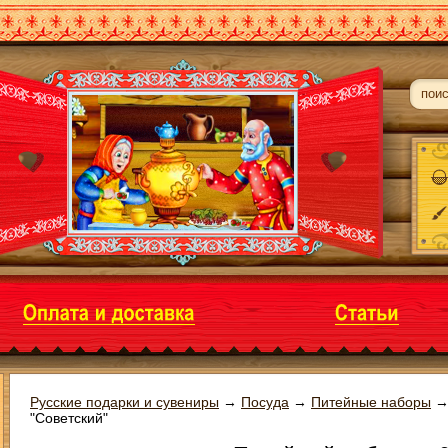
Русские подарки и сувениры
→
Посуда
→
Питейные наборы
"Советский"