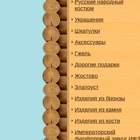
Русский народный
костюм
Украшения
Шкатулки
Аксессуары
Гжель
Дорогие подарки
Жостово
Златоуст
Изделия из бронзы
Изделия из камня
Изделия из кости
Императорский
фарфоровый завод ИФ