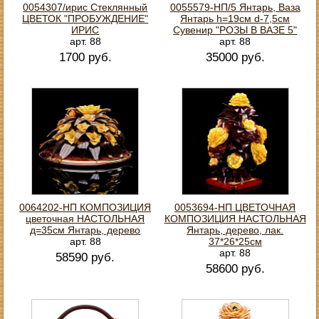
0054307/ирис Стеклянный
0055579-НП/5 Янтарь, Ваза
ЦВЕТОК "ПРОБУЖДЕНИЕ"
Янтарь h=19см d-7,5см
ИРИС
Сувенир "РОЗЫ В ВАЗЕ 5"
арт. 88
арт. 88
1700 руб.
35000 руб.
0064202-НП КОМПОЗИЦИЯ
0053694-НП ЦВЕТОЧНАЯ
цветочная НАСТОЛЬНАЯ
КОМПОЗИЦИЯ НАСТОЛЬНАЯ
д=35см Янтарь, дерево
Янтарь, дерево, лак.
арт. 88
37*26*25см
арт. 88
58590 руб.
58600 руб.