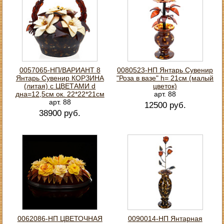
0057065-НП/ВАРИАНТ 8
0080523-НП Янтарь Сувенир
Янтарь Сувенир КОРЗИНА
"Роза в вазе" h= 21см (малый
(литая) с ЦВЕТАМИ d
цветок)
дна=12,5см ок. 22*22*21см
арт. 88
арт. 88
12500 руб.
38900 руб.
0062086-НП ЦВЕТОЧНАЯ
0090014-НП Янтарная