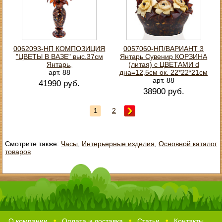
0062093-НП КОМПОЗИЦИЯ
0057060-НП/ВАРИАНТ 3
"ЦВЕТЫ В ВАЗЕ" выс.37см
Янтарь Сувенир КОРЗИНА
Янтарь,
(литая) с ЦВЕТАМИ d
арт. 88
дна=12,5см ок. 22*22*21см
арт. 88
41990 руб.
38900 руб.
1
2
Смотрите также:
Часы
,
Интерьерные изделия
,
Основной каталог
товаров
О компании
Оплата и доставка
Статьи
Контакты