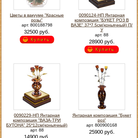
Цветы в вакууме "Красные
0090124-НП Янтарная
розы"
композиция "БУКЕТ РОЗ В
арт. 800188798
ВАЗЕ" 37*7.5см(коньячный) П/
У
32500 руб.
арт. 88
Купить
28900 руб.
Купить
0090229-НП Янтарная
Янтарная композиция "Букет
композиция "ВАЗА-ТРИ
роз"
БУТОНА" 25*12см(коньячный)
арт. 800900168
арт. 88
25900 руб.
14900 руб.