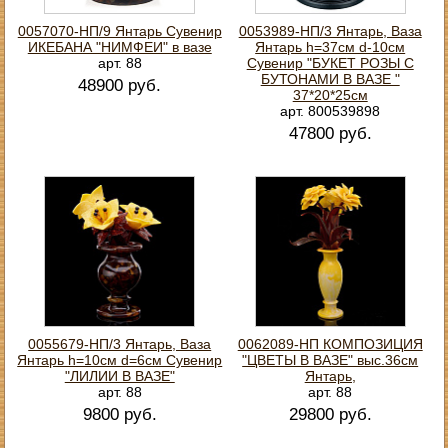
0057070-НП/9 Янтарь Сувенир
0053989-НП/3 Янтарь, Ваза
ИКЕБАНА "НИМФЕИ" в вазе
Янтарь h=37см d-10см
арт. 88
Сувенир "БУКЕТ РОЗЫ С
БУТОНАМИ В ВАЗЕ "
48900 руб.
37*20*25см
арт. 800539898
47800 руб.
0055679-НП/3 Янтарь, Ваза
0062089-НП КОМПОЗИЦИЯ
Янтарь h=10см d=6см Сувенир
"ЦВЕТЫ В ВАЗЕ" выс.36см
"ЛИЛИИ В ВАЗЕ"
Янтарь,
арт. 88
арт. 88
9800 руб.
29800 руб.