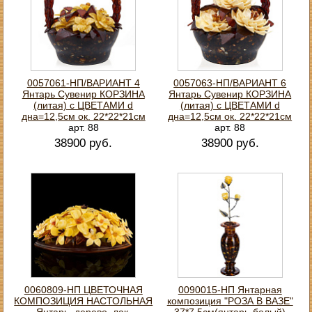
0057061-НП/ВАРИАНТ 4
0057063-НП/ВАРИАНТ 6
Янтарь Сувенир КОРЗИНА
Янтарь Сувенир КОРЗИНА
(литая) с ЦВЕТАМИ d
(литая) с ЦВЕТАМИ d
дна=12,5см ок. 22*22*21см
дна=12,5см ок. 22*22*21см
арт. 88
арт. 88
38900 руб.
38900 руб.
0060809-НП ЦВЕТОЧНАЯ
0090015-НП Янтарная
КОМПОЗИЦИЯ НАСТОЛЬНАЯ
композиция "РОЗА В ВАЗЕ"
Янтарь, дерево, лак.
37*7.5см(янтарь-белый)