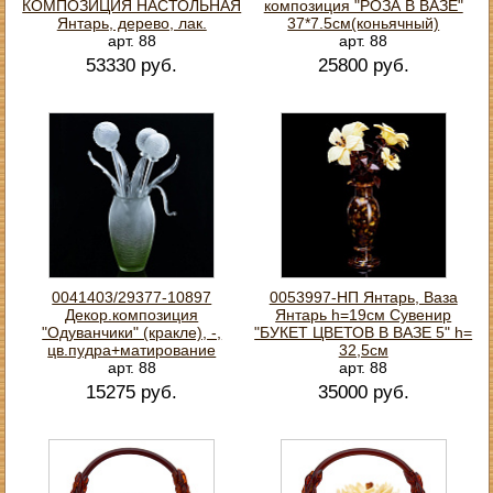
КОМПОЗИЦИЯ НАСТОЛЬНАЯ
композиция "РОЗА В ВАЗЕ"
Янтарь, дерево, лак.
37*7.5см(коньячный)
арт. 88
арт. 88
53330 руб.
25800 руб.
0041403/29377-10897
0053997-НП Янтарь, Ваза
Декор.композиция
Янтарь h=19см Сувенир
"Одуванчики" (кракле), -,
"БУКЕТ ЦВЕТОВ В ВАЗЕ 5" h=
цв.пудра+матирование
32,5см
арт. 88
арт. 88
15275 руб.
35000 руб.