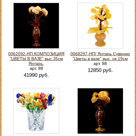
0062092-НП КОМПОЗИЦИЯ
0068297-НП/ Янтарь Сувенир
"ЦВЕТЫ В ВАЗЕ" выс.35см
"Цветы в вазе" выс. ок 19см
Янтарь,
арт. 88
арт. 88
12850 руб.
41990 руб.