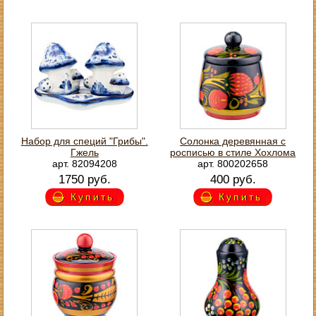
Набор для специй "Грибы".
Солонка деревянная с
Гжель
росписью в стиле Хохлома
арт. 82094208
арт. 800202658
1750 руб.
400 руб.
Купить
Купить