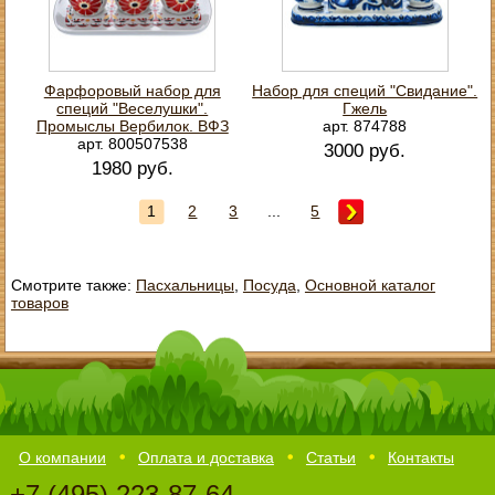
Фарфоровый набор для
Набор для специй "Свидание".
специй "Веселушки".
Гжель
Промыслы Вербилок. ВФЗ
арт. 874788
арт. 800507538
3000 руб.
1980 руб.
1
2
3
...
5
Смотрите также:
Пасхальницы
,
Посуда
,
Основной каталог
товаров
О компании
Оплата и доставка
Статьи
Контакты
+7 (495) 223-87-64