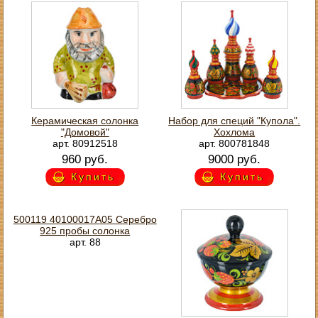
Керамическая солонка
Набор для специй "Купола".
"Домовой"
Хохлома
арт. 80912518
арт. 800781848
960 руб.
9000 руб.
Купить
Купить
500119 40100017А05 Серебро
925 пробы солонка
арт. 88