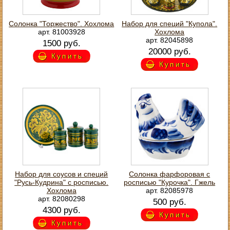
Солонка "Торжество". Хохлома
Набор для специй "Купола".
арт. 81003928
Хохлома
арт. 82045898
1500 руб.
20000 руб.
Купить
Купить
Набор для соусов и специй
Солонка фарфоровая с
"Русь-Кудрина" с росписью.
росписью "Курочка". Гжель
Хохлома
арт. 82085978
арт. 82080298
500 руб.
4300 руб.
Купить
Купить