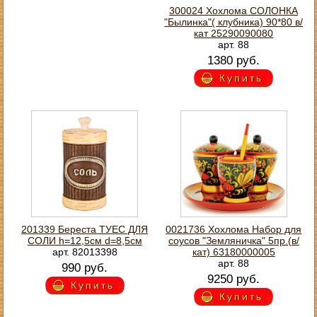
300024 Хохлома СОЛОНКА
"Былинка"( клубника) 90*80 в/
кат 25290090080
арт. 88
1380 руб.
Купить
201339 Береста ТУЕС ДЛЯ
0021736 Хохлома Набор для
СОЛИ h=12,5см d=8,5см
соусов "Земляничка" 5пр.(в/
арт. 82013398
кат) 63180000005
арт. 88
990 руб.
9250 руб.
Купить
Купить