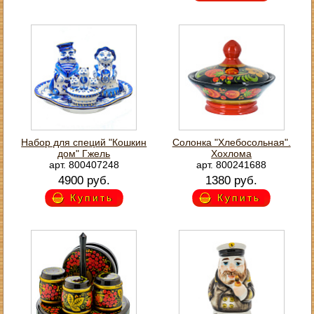
Набор для специй "Кошкин
Солонка "Хлебосольная".
дом" Гжель
Хохлома
арт. 800407248
арт. 800241688
4900 руб.
1380 руб.
Купить
Купить