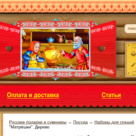
Русские подарки и сувениры
→
Посуда
→
Наборы для специй
"Матрёшки". Дерево