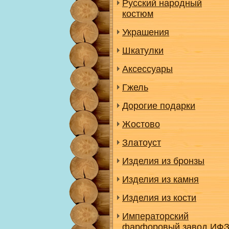
Русский народный
костюм
Украшения
Шкатулки
Аксессуары
Гжель
Дорогие подарки
Жостово
Златоуст
Изделия из бронзы
Изделия из камня
Изделия из кости
Императорский
фарфоровый завод ИФ