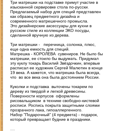
Три матрешки на подставке примут участие в
изысканной сервировке стола по-русски.
Предлагаемый набор для специй представлен
как образец предметного дизайна и
современного матрешечного промысла.
Это дизайнерские аксессуары для кухни в
русском стиле из коллекции ЭКО посуды,
сделанной вручную из дерева.
Три матрешки - перечница, солонка, плюс,
еще одна емкость для специй.
Матрешка - КОРОЛЕВА сувениров. Не было бы
матрешки, ее стоило бы выдумать. Придумал
эту куклу токарь Василий Звёздочкин, впервые
расписал ее художник Сергей Малютин в конце
19 века. А кажется, что матрешка была всегда,
что во все века она была достоянием России.
Куколки и подставка выточены токарем по
дереву из твердой и легкой древесины.
Поверхности корпусов оформлены
рисовальщиком в технике свободно-кистевой
росписи. Роспись покрыта защитными слоями
прозрачного лака, гипоаллергенного.
Набор "Подарочный" (4 предмета) - подарок,
который превращает будние в праздники.
....