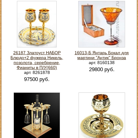
26187 Златоуст НАБОР
16013-Б Янтарь Бокал для
Блюдо+2 фужера Никель,
мартини "Антик" Бронза
позолота, серебрение,
арт. 8160138
Фианиты в П/У(660)
29800 руб.
арт. 8261878
97500 руб.