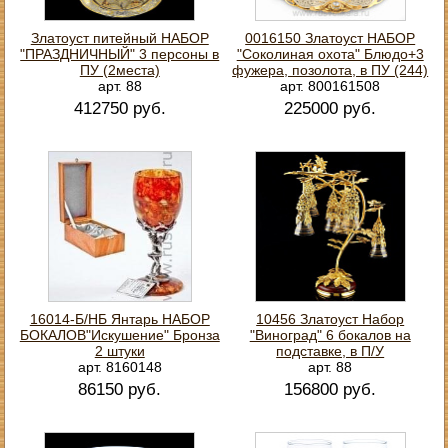
Златоуст питейный НАБОР
0016150 Златоуст НАБОР
"ПРАЗДНИЧНЫЙ" 3 персоны в
"Соколиная охота" Блюдо+3
ПУ (2места)
фужера, позолота, в ПУ (244)
арт. 88
арт. 800161508
412750 руб.
225000 руб.
16014-Б/НБ Янтарь НАБОР
10456 Златоуст Набор
БОКАЛОВ"Искушение" Бронза
"Виноград" 6 бокалов на
2 штуки
подставке, в П/У
арт. 8160148
арт. 88
86150 руб.
156800 руб.