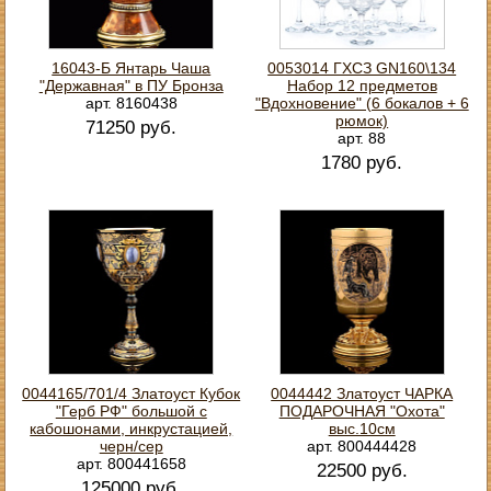
16043-Б Янтарь Чаша
0053014 ГХСЗ GN160\134
"Державная" в ПУ Бронза
Набор 12 предметов
арт. 8160438
"Вдохновение" (6 бокалов + 6
рюмок)
71250 руб.
арт. 88
1780 руб.
0044165/701/4 Златоуст Кубок
0044442 Златоуст ЧАРКА
"Герб РФ" большой с
ПОДАРОЧНАЯ "Охота"
кабошонами, инкрустацией,
выс.10см
черн/сер
арт. 800444428
арт. 800441658
22500 руб.
125000 руб.