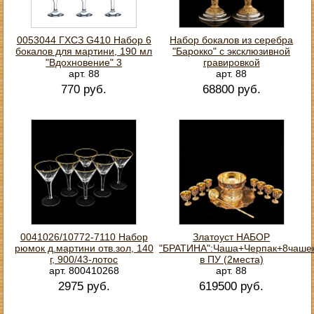
0053044 ГХСЗ G410 Набор 6
Набор бокалов из серебра
бокалов для мартини, 190 мл
"Барокко" с эксклюзивной
"Вдохновение" 3
гравировкой
арт. 88
арт. 88
770 руб.
68800 руб.
0041026/10772-7110 Набор
Златоуст НАБОР
рюмок д.мартини отв.зол, 140
"БРАТИНА":Чаша+Черпак+8чаше
г, 900/43-лотос
в ПУ (2места)
арт. 800410268
арт. 88
2975 руб.
619500 руб.