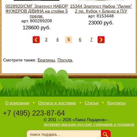
0028920/СМГ Златоуст НАБОР
15344 Златоуст Набор "Лилия"
ФУЖЕРОВ Д/ВИНА на стойке 5
2 пр. Кубок + Блюдо в П/У
предм.
арт. 8153448
арт. 800289208
23000 руб.
128600 руб.
3
4
5
6
7
Смотрите также:
Братины
,
Посуда
,
О компании
Оплата и доставка
Статьи
Контакты
+7 (495) 223-87-64
© 2011 — 2026 «Лавка Подарков» -
интернет-магазин русских сувениров и подарков