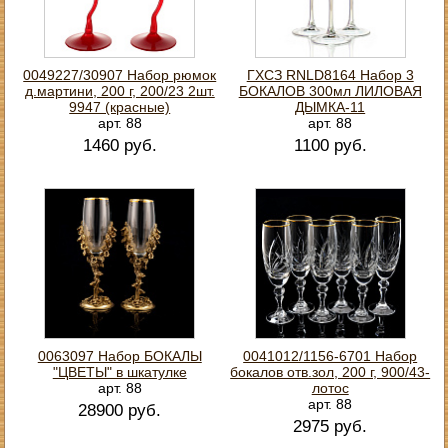
0049227/30907 Набор рюмок
ГХСЗ RNLD8164 Набор 3
д.мартини, 200 г, 200/23 2шт.
БОКАЛОВ 300мл ЛИЛОВАЯ
9947 (красные)
ДЫМКА-11
арт. 88
арт. 88
1460 руб.
1100 руб.
0063097 Набор БОКАЛЫ
0041012/1156-6701 Набор
"ЦВЕТЫ" в шкатулке
бокалов отв.зол, 200 г, 900/43-
арт. 88
лотос
арт. 88
28900 руб.
2975 руб.