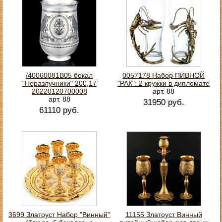
/40060081В05 бокал
0057178 Набор ПИВНОЙ
"Неразлучники" 200,17
"РАК": 2 кружки в дипломате
20220120700008
арт. 88
арт. 88
31950 руб.
61110 руб.
3699 Златоуст Набор "Винный"
11155 Златоуст Винный