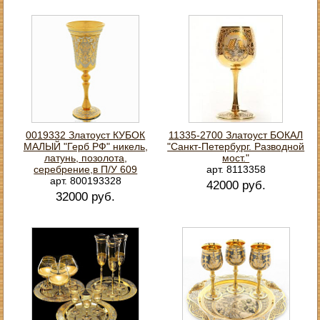
0019332 Златоуст КУБОК
11335-2700 Златоуст БОКАЛ
МАЛЫЙ "Герб РФ" никель,
"Санкт-Петербург. Разводной
латунь, позолота,
мост."
серебрение,в П/У 609
арт. 8113358
арт. 800193328
42000 руб.
32000 руб.