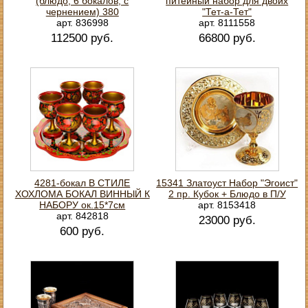
(блюдо, 6 бокалов, с
питейный набор для двоих
чернением) 380
"Тет-а-Тет"
арт. 836998
арт. 8111558
112500 руб.
66800 руб.
4281-бокал В СТИЛЕ
15341 Златоуст Набор "Эгоист"
ХОХЛОМА БОКАЛ ВИННЫЙ К
2 пр. Кубок + Блюдо в П/У
НАБОРУ ок.15*7см
арт. 8153418
арт. 842818
23000 руб.
600 руб.