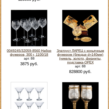
0049245/32059-8560 Набор
Златоуст ЛАРЕЦ с коньячным
фужеров, 300 г, 1100/18
фужером (блюдце d=140мм)
арт. 88
(никель, золото, фианиты,
подставка-ОРЕХ
3875 руб.
арт. 88
828800 руб.