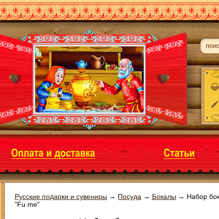
Русские подарки и сувениры
→
Посуда
→
Бокалы
→
Набор бо
"Fu me"