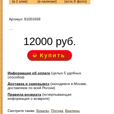
(в 1 клик)
(в наличии)
(есть 6 фото)
Артикул: 81001658
....
12000 руб.
Купить
Информация об оплате
(целых 5 удобных
способов)
Доставка и самовывоз
(находимся в Москве,
доставляем по всей России)
Правила возврата
(исчерпывающая
информация о возврате)
Смотрите также:
Бокалы
,
Посуда
,
Братины