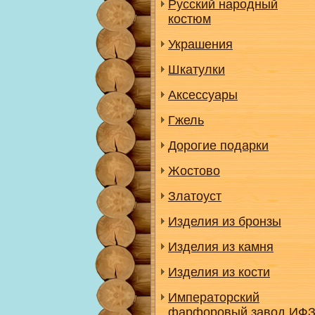
Русский народный
костюм
Украшения
Шкатулки
Аксессуары
Гжель
Дорогие подарки
Жостово
Златоуст
Изделия из бронзы
Изделия из камня
Изделия из кости
Императорский
фарфоровый завод ИФ