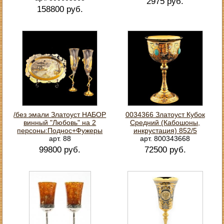
2975 руб.
158800 руб.
/без эмали Златоуст НАБОР
0034366 Златоуст Кубок
винный "Любовь" на 2
Средний (Кабошоны,
персоны:Поднос+Фужеры
инкрустация) 852/5
арт. 88
арт. 800343668
99800 руб.
72500 руб.