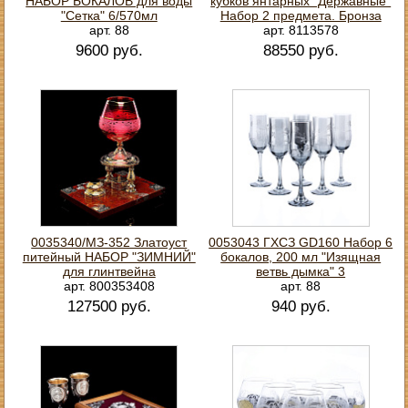
НАБОР БОКАЛОВ для воды
кубков янтарных "Державные"
"Сетка" 6/570мл
Набор 2 предмета. Бронза
арт. 88
арт. 8113578
9600 руб.
88550 руб.
0035340/МЗ-352 Златоуст
0053043 ГХСЗ GD160 Набор 6
питейный НАБОР "ЗИМНИЙ"
бокалов, 200 мл "Изящная
для глинтвейна
ветвь дымка" 3
арт. 800353408
арт. 88
127500 руб.
940 руб.