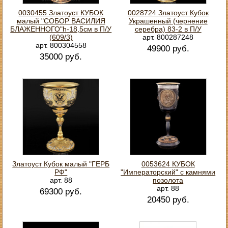
0030455 Златоуст КУБОК
0028724 Златоуст Кубок
малый "СОБОР ВАСИЛИЯ
Украшенный (чернение
БЛАЖЕННОГО"h-18,5см в П/У
серебра) 83-2 в П/У
(609/3)
арт. 800287248
арт. 800304558
49900 руб.
35000 руб.
Златоуст Кубок малый "ГЕРБ
0053624 КУБОК
РФ"
"Императорский" с камнями
арт. 88
позолота
арт. 88
69300 руб.
20450 руб.