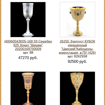
/40060043Е05-168,59 Серебро
26255 Златоуст КУБОК
925 бокал "Шишки"
украшенный
20200169700009
"Царский"Кабошоны,
арт. 88
инкрустация, в ПУ (426)
арт. 8262558
47270 руб.
92500 руб.