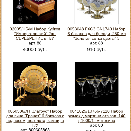
02005/НБ/М Набор Кубков
0053048 ГХСЗ GN1740 Набор
"Императорский" 2шт
6 бокалов для бренди, 250 мл
СЕРЕБРЕНИЕ в П/У
"Золотая сетка цветы" 3
арт. 88
арт. 88
40000 руб.
910 руб.
0060586/ЛТ Златоуст Набор
0041025/10766-7110 Набор
для вина "Гранат" 6 бокалов с
рюмок д.мартини отв.зол, 140
подносом, позолота, камни, в
г, 1000/1- метелица
П/У
арт. 88
арт. 800605868