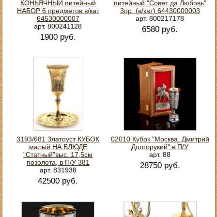
КОНЬЯЧНЫЙ питейный
питейный "Совет да Любовь"
НАБОР 6 предметов в/кат
3пр. (в/кат) 64430000003
64530000007
арт. 800217178
арт. 800241128
6580 руб.
1900 руб.
3193/681 Златоуст КУБОК
02010 Кубок "Москва. Дмитрий
малый НА БЛЮДЕ
Долгорукий" в П/У
"Статный"выс. 17,5см
арт. 88
позолота, в П/У 381
28750 руб.
арт. 831938
42500 руб.