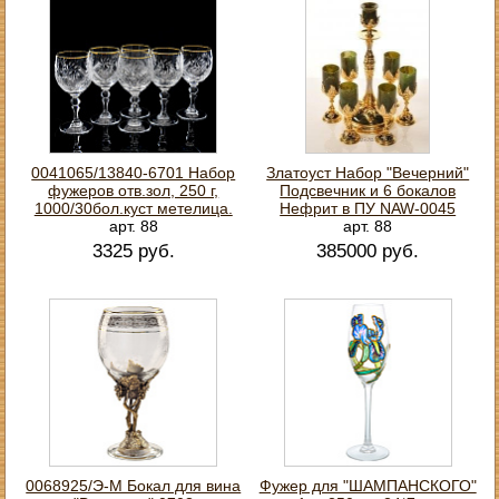
0041065/13840-6701 Набор
Златоуст Набор "Вечерний"
фужеров отв.зол, 250 г,
Подсвечник и 6 бокалов
1000/30бол.куст метелица.
Нефрит в ПУ NAW-0045
арт. 88
арт. 88
3325 руб.
385000 руб.
0068925/Э-М Бокал для вина
Фужер для "ШАМПАНСКОГО"