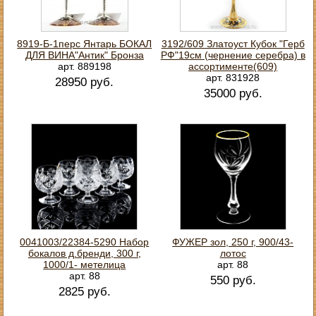
8919-Б-1перс Янтарь БОКАЛ
3192/609 Златоуст Кубок "Герб
ДЛЯ ВИНА"Антик" Бронза
РФ"19см (чернение серебра) в
арт. 889198
ассортименте(609)
арт. 831928
28950 руб.
35000 руб.
0041003/22384-5290 Набор
ФУЖЕР зол, 250 г, 900/43-
бокалов д.бренди, 300 г,
лотос
1000/1- метелица
арт. 88
арт. 88
550 руб.
2825 руб.