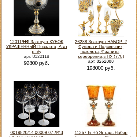
12011/НФ Златоуст КУБОК
26288 Златоуст НАБОР: 2
УКРАШЕННЫЙ Позолота, Агат
Фужера и Подсвечник,
в п/у
позолота, Фианиты,,
арт. 8120118
серебрение,в ПУ (778)
арт. 8262888
92800 руб.
198000 руб.
0019820/14.00009.07 ЛФЗ
11357-Б-Нб Янтарь Набор