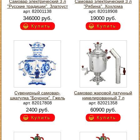
Самовар электрический 3 л
Самовар электрический 3 л
"Русские традиции". Златоуст
"Рябина". Хохлома
арт. 82001138
арт. 82018908
346000 руб.
19000 руб.
Купить
Купить
Сувенирный самовар-
Самовар жаровой латунный
шкатулка "Бочонок". Гжель
никелированный 7 л
арт. 82017808
арт. 82021358
2400 руб.
60900 руб.
Купить
Купить