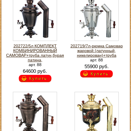
202722/5л КОМПЛЕКТ
202719/7л-рюмка Самовар
КОМБИНИРОВАННЫЙ
жаровой (латунный,
САМОВАР+труба латун,бурая
никелирован)+труба
патина,
арт. 88
арт. 88
55900 руб.
64600 руб.
Купить
Купить