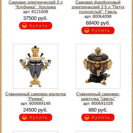
Самовар электрический 3 л
Самовар фарфоровый
"Клубника". Хохлома
электрический 3,5 л "Петух
арт. 8121608
голосистый". Гжель
арт. 80064098
37500 руб.
68400 руб.
Купить
Купить
Сувенирный самовар-малютка
Сувенирный самовар-
"Рюмка"
шкатулка "Цветы"
арт. 800689148
арт. 800691028
24500 руб.
880 руб.
Купить
Купить