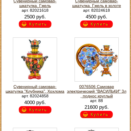
Сувенирный самовар-
Сувенирный самовар-
шкатулка. Гжель
шкатулка. Гжель в золоте
арт. 82021618
арт. 82024618
2500 руб.
4500 руб.
Купить
Купить
Сувенирный самовар-
0076506 Самовар
шкатулка "Клубника". Хохлома
электрический "ВАСИЛЬКИ" 3л
арт. 82024858
, поднос круглый
арт. 88
4000 руб.
21600 руб.
Купить
Купить