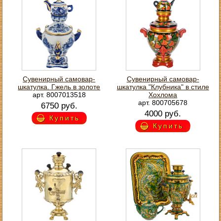
Сувенирный самовар-
Сувенирный самовар-
шкатулка. Гжель в золоте
шкатулка "Клубника" в стиле
арт. 8007013518
Хохлома
арт. 800705678
6750 руб.
4000 руб.
Купить
Купить