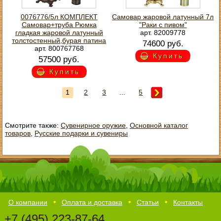
0076776/5л КОМПЛЕКТ
Самовар жаровой латунный 7л
Самовар+труба Рюмка
"Раки с пивом"
гладкая жаровой латунный
арт. 82009778
толстостенный,бурая патина
74600 руб.
арт. 800767768
Купить
57500 руб.
Купить
1
2
3
...
5
Смотрите также:
Сувенирное оружие
,
Основной каталог
товаров
,
Русские подарки и сувениры
О компании
Оплата и доставка
Статьи
Контакты
+7 (495) 223-87-64