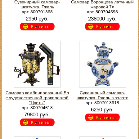
Сувенирный самовар-
Самовар Воронцова латунный
шкатулка. Гжель
жаровой 7л
арт. 800701368
арт. 800704598
2950 руб.
238000 руб.
Купить
Купить
Самовар комбинированный 5л
Сувенирный самовар-
с художественной гравировкой
шкатулка. Гжель в золоте
"Цветы"
арт. 8007013618
арт. 800704618
6250 руб.
79800 руб.
Купить
Купить