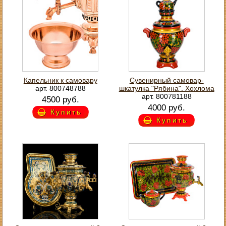
Капельник к самовару
Сувенирный самовар-
арт. 800748788
шкатулка "Рябина". Хохлома
арт. 800781188
4500 руб.
4000 руб.
Купить
Купить