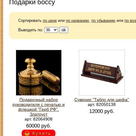
Подарки боссу
Сортировать
по цене
или
по названию
,
по убыванию
или
по во
Выводить по:
Подарочный набор
Сувенир "Табло для шефа"
руководителя с печатью и
арт. 82050138
флешкой "Герб РФ".
12000 руб.
Златоуст
арт. 82064908
60000 руб.
Купить