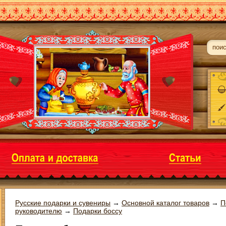
Русские подарки и сувениры
→
Основной каталог товаров
→
П
руководителю
→
Подарки боссу