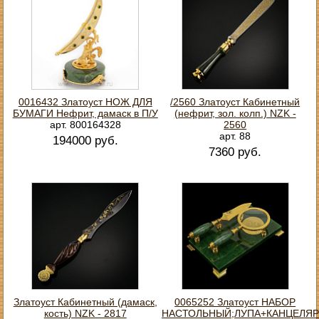
0016432 Златоуст НОЖ ДЛЯ
/2560 Златоуст Кабинетный
БУМАГИ Нефрит, дамаск в П/У
(нефрит, зол. колп.) NZK -
арт. 800164328
2560
арт. 88
194000 руб.
7360 руб.
Златоуст Кабинетный (дамаск,
0065252 Златоуст НАБОР
кость) NZK - 2817
НАСТОЛЬНЫЙ;ЛУПА+КАНЦЕЛЯ