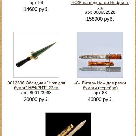
арт. 88
НОЖ на подставке Нефрит в
уп.
14600 руб.
арт. 800652528
158900 руб.
0012396 Обсидиан "Нож для
-С- Янтарь Нож для резки
бумаг" НЕФРИТ" 22см
бумаги (серебро)
арт. 800123968
арт. 88
20000 руб.
46800 руб.