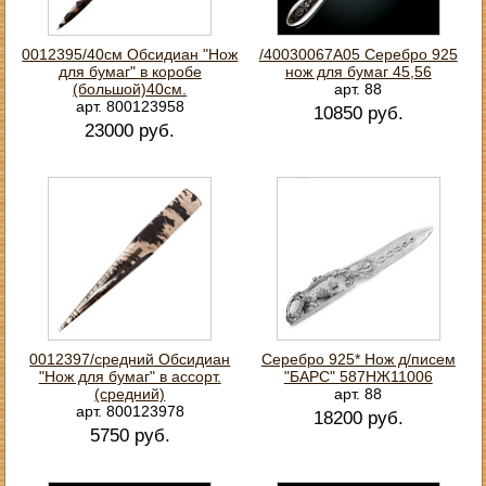
0012395/40см Обсидиан "Нож
/40030067А05 Серебро 925
для бумаг" в коробе
нож для бумаг 45,56
(большой)40см.
арт. 88
арт. 800123958
10850 руб.
23000 руб.
0012397/средний Обсидиан
Серебро 925* Нож д/писем
"Нож для бумаг" в ассорт.
"БАРС" 587НЖ11006
(средний)
арт. 88
арт. 800123978
18200 руб.
5750 руб.