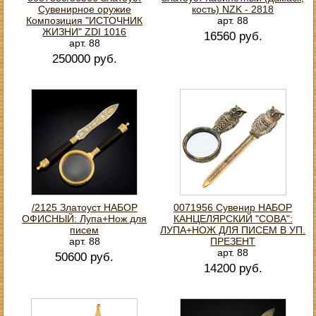
Сувенирное оружие
кость) NZK - 2818
Композиция "ИСТОЧНИК
арт. 88
ЖИЗНИ" ZDI 1016
16560 руб.
арт. 88
250000 руб.
/2125 Златоуст НАБОР
0071956 Сувенир НАБОР
ОФИСНЫЙ: Лупа+Нож для
КАНЦЕЛЯРСКИЙ "СОВА":
писем
ЛУПА+НОЖ ДЛЯ ПИСЕМ В УП.
арт. 88
ПРЕЗЕНТ
арт. 88
50600 руб.
14200 руб.