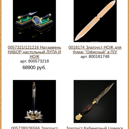
0057321/121216 Нат.камень
0018174 Златоуст НОЖ для
НАБОР настольный ЛУПА И
бумаг "Офисный" в П/У
НОЖ
арт. 800181748
арт. 800573218
68900 руб.
0057380/36566 Златоуст
Златоуст Кабинетный (дамаск,