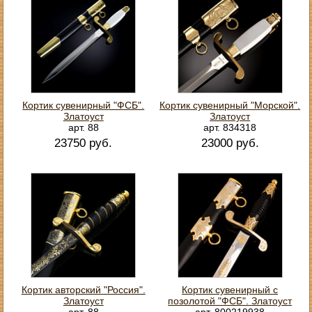
Кортик сувенирный "ФСБ".
Кортик сувенирный "Морской".
Златоуст
Златоуст
арт. 88
арт. 834318
23750 руб.
23000 руб.
Кортик авторский "Россия".
Кортик сувенирный с
Златоуст
позолотой "ФСБ". Златоуст
арт. 88
арт. 800219938