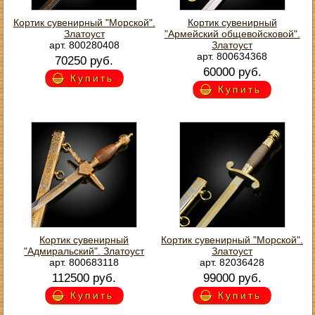
Кортик сувенирный "Морской".
Кортик сувенирный
Златоуст
"Армейский общевойсковой".
арт. 800280408
Златоуст
арт. 800634368
70250 руб.
60000 руб.
Купить
Купить
Кортик сувенирный
Кортик сувенирный "Морской".
"Адмиральский". Златоуст
Златоуст
арт. 800683118
арт. 82036428
112500 руб.
99000 руб.
Купить
Купить