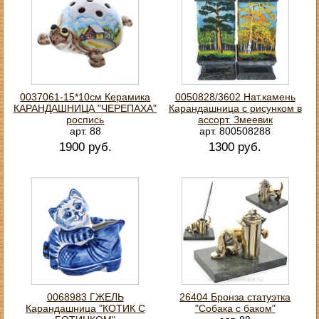
0037061-15*10см Керамика
0050828/3602 Нат.камень
КАРАНДАШНИЦА "ЧЕРЕПАХА"
Карандашница с рисунком в
роспись
ассорт. Змеевик
арт. 88
арт. 800508288
1900 руб.
1300 руб.
0068983 ГЖЕЛЬ
26404 Бронза статуэтка
Карандашница "КОТИК С
"Собака с баком"