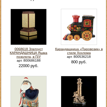
0068618 Златоуст
Карандашница «Паровозик» в
КАРАНДАШНИЦА Яшма
стиле Хохлома
позолота, в П/У
арт. 800536218
арт. 800686188
800 руб.
22000 руб.