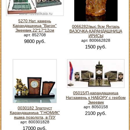
5270 Нат. камень
Карандашница "Вагон"
0066282/выс.9см Янтарь
Змеевик 22*17*12см
ВАЗОЧКА-КАРАНДАШНИЦА
арт. 852708
ИРИСЫ
арт. 800662828
9800 руб.
1500 руб.
05015/П-карандашница
Нат.камень к НАБОРУ с гербом
Змеевик
арт. 8050158
0030182 Златоуст
Карандашница "ГНОМИК"
2100 руб.
яшма,позолота, в П/У
арт. 800301828
17000 руб.