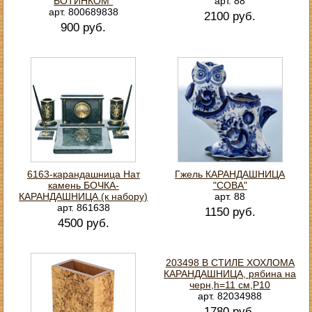
БОТИНКОМ"
арт. 88
арт. 800689838
2100 руб.
900 руб.
6163-карандашница Нат
Гжель КАРАНДАШНИЦА
камень БОЧКА-
"СОВА"
КАРАНДАШНИЦА (к набору)
арт. 88
арт. 861638
1150 руб.
4500 руб.
203498 В СТИЛЕ ХОХЛОМА
КАРАНДАШНИЦА, рябина на
черн,h=11 см,Р10
арт. 82034988
1780 руб.