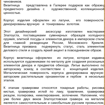
чиновников.
Визитница представлена в Галерее подарков как образец
предметного дизайна с художественной, коллекционной
ценностью.
Корпус изделия оформлен из латуни, его поверхности
декорированы вручную и тонированы золотом.
Этот дизайнерский аксессуар изготовлен мастерами
Златоуста, поставщиками сувенирных образцов холодного
оружия, элитной посуды и элементов декора в имперском стиле
для главной резиденции России, Московского Кремля.
Визитница призвана подчеркнуть статус, стать элементом
делового стиля и создать яркий акцент в повседневном образе.
Корпус визитницы оформлен из латуни, которая издавна
используется художниками по металлу для создания роскошных
элементов декора и предметов обихода. Литье выполнено по
авторскому эскизу, в соответствии с концепцией изделия.
Металлическая поверхность корпуса декорирована вручную
авторским растительным орнаментом и гербом в несколько
этапов.
К этапам гравировки относятся токарные работы, рисовка
кистью, гравировка иглой по лаку, травление, гравировка
резцом, полировка, никелирование, золочение. Напомним, что
уже более двух веков Златоустовская гравюра на металле
является самостоятельным и самобытным русским промыслом,