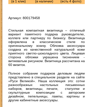
(в 1 клик)
(в наличии)
(есть 4 фото)
Артикул: 800179458
Стильная компактная визитница – отличный
вариант памятного подарка руководителю,
коллеге или партнеру по бизнесу. Визитница
оформлена в классическом стиле по
оригинальному эскизу. Обложка аксессуара
создана из качественной натуральной кожи
приятного светло-шоколадного цвета. Лицевая
сторона обложки украшена тиснением -
витиеватым рисунком. Визитница рассчитана на
60 визиток.
Полное собрание подарков деловым людям
представлено в специальном разделе на сайте
«Руси Великой». Наша коллекция это: сотни
разнообразных настольных письменных
наборов, визитницы, печати, статуэтки и
скульптурные композиции с авторским
З
дизайном, пепельницы, лампы, картины и
другие кабинетные аксессуары.