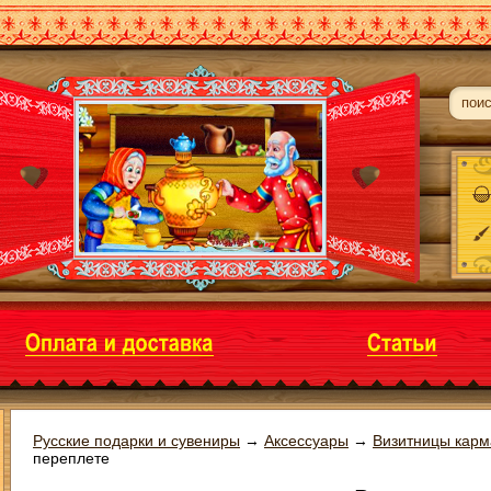
Русские подарки и сувениры
→
Аксессуары
→
Визитницы кар
переплете