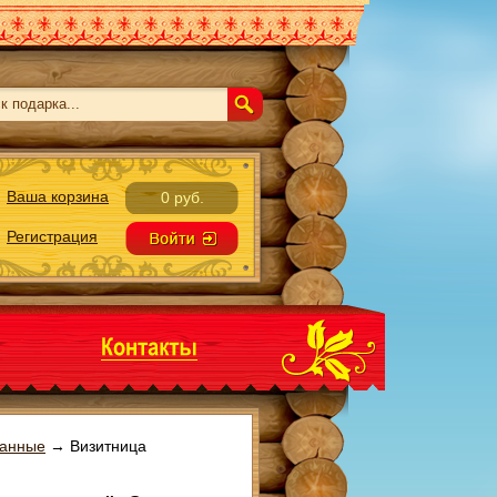
Ваша корзина
0 руб.
Регистрация
манные
→
Визитница