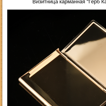
Визитница карманная "Герб Ка