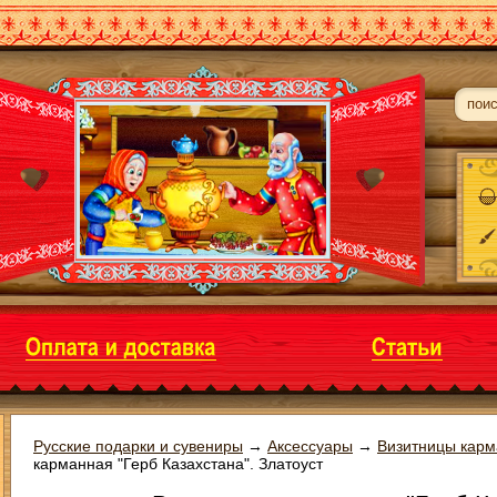
Русские подарки и сувениры
→
Аксессуары
→
Визитницы кар
карманная "Герб Казахстана". Златоуст