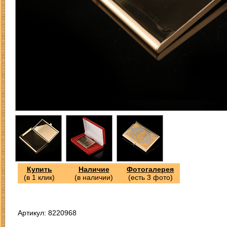
Купить
Наличие
Фотогалерея
(в 1 клик)
(в наличии)
(есть 3 фото)
Артикул: 8220968