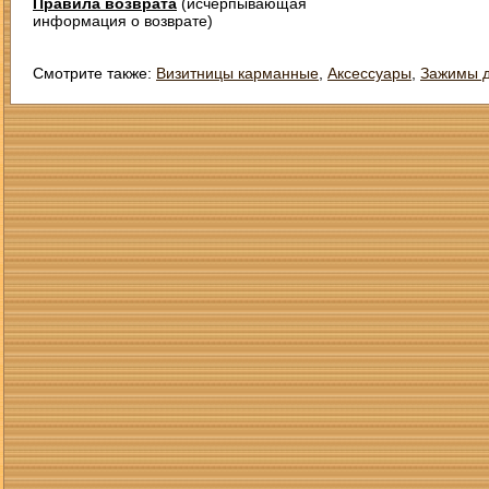
Правила возврата
(исчерпывающая
информация о возврате)
Смотрите также:
Визитницы карманные
,
Аксессуары
,
Зажимы д