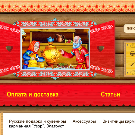
Русские подарки и сувениры
→
Аксессуары
→
Визитницы кар
карманная "Узор". Златоуст