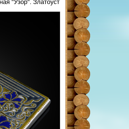
ая "Узор". Златоуст