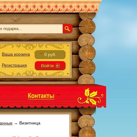
Ваша корзина
0 руб.
Регистрация
манные
→
Визитница