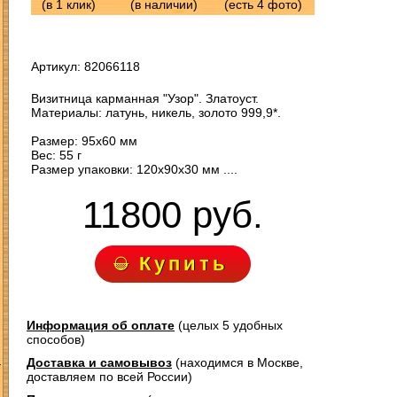
(в 1 клик)
(в наличии)
(есть 4 фото)
Артикул: 82066118
Визитница карманная "Узор". Златоуст.
Материалы: латунь, никель, золото 999,9*.
Размер: 95х60 мм
Вес: 55 г
Размер упаковки: 120х90х30 мм ....
11800 руб.
Купить
Информация об оплате
(целых 5 удобных
способов)
З
Доставка и самовывоз
(находимся в Москве,
доставляем по всей России)