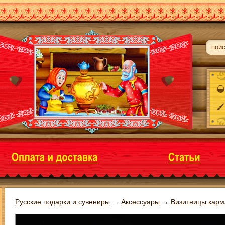
Русские подарки и сувениры
→
Аксессуары
→
Визитницы кар