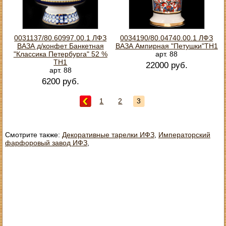
0031137/80.60997.00.1 ЛФЗ
0034190/80.04740.00.1 ЛФЗ
ВАЗА д/конфет Банкетная
ВАЗА Ампирная "Петушки"ТН1
"Классика Петербурга" 52 %
арт. 88
TH1
22000 руб.
арт. 88
6200 руб.
1
2
3
Смотрите также:
Декоративные тарелки ИФЗ
,
Императорский
фарфоровый завод ИФЗ
,