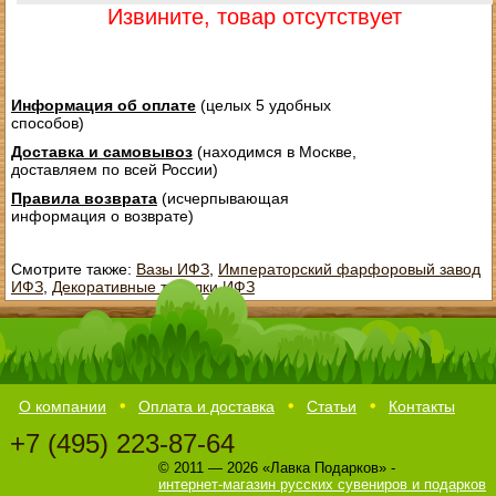
Извините, товар отсутствует
Информация об оплате
(целых 5 удобных
способов)
Доставка и самовывоз
(находимся в Москве,
доставляем по всей России)
Правила возврата
(исчерпывающая
информация о возврате)
Смотрите также:
Вазы ИФЗ
,
Императорский фарфоровый завод
ИФЗ
,
Декоративные тарелки ИФЗ
О компании
Оплата и доставка
Статьи
Контакты
+7 (495) 223-87-64
© 2011 — 2026 «Лавка Подарков» -
интернет-магазин русских сувениров и подарков