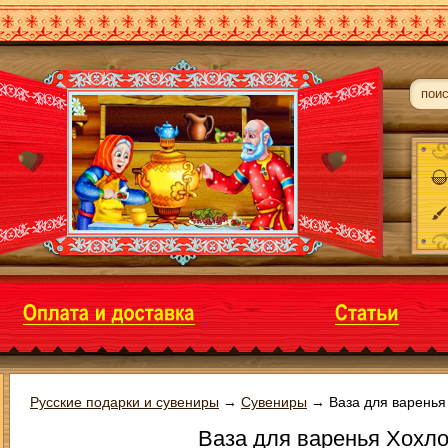
Русские подарки и сувениры
→
Сувениры
→
Ваза для варенья
Ваза для варенья Хохло