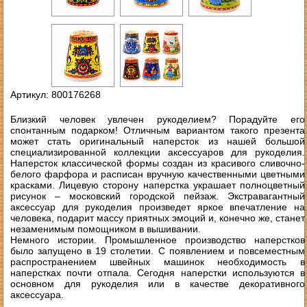
Артикул: 800176268
Близкий человек увлечен рукоделием? Порадуйте его
спонтанным подарком! Отличным вариантом такого презента
может стать оригинальный наперсток из нашей большой
специализированной коллекции аксессуаров для рукоделия.
Наперсток классической формы создан из красивого сливочно-
белого фарфора и расписан вручную качественными цветными
красками. Лицевую сторону наперстка украшает полноцветный
рисунок – московский городской пейзаж. Экстравагантный
аксессуар для рукоделия произведет яркое впечатление на
человека, подарит массу приятных эмоций и, конечно же, станет
незаменимым помощником в вышивании.
Немного истории. Промышленное производство наперстков
было запущено в 19 столетии. С появлением и повсеместным
распространением швейных машинок необходимость в
наперстках почти отпала. Сегодня наперстки используются в
основном для рукоделия или в качестве декоративного
аксессуара.