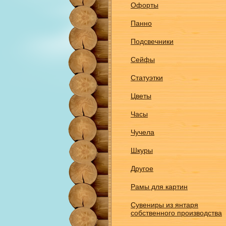
Офорты
Панно
Подсвечники
Сейфы
Статуэтки
Цветы
Часы
Чучела
Шкуры
Другое
Рамы для картин
Сувениры из янтаря
собственного производства