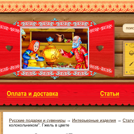
Русские подарки и сувениры
→
Интерьерные изделия
→
Стату
колокольчиком". Гжель в цвете