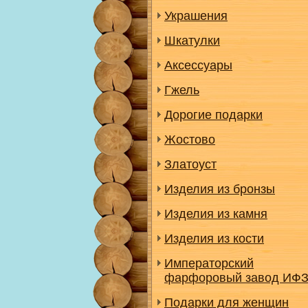
Украшения
Шкатулки
Аксессуары
Гжель
Дорогие подарки
Жостово
Златоуст
Изделия из бронзы
Изделия из камня
Изделия из кости
Императорский
фарфоровый завод ИФ
Подарки для женщин