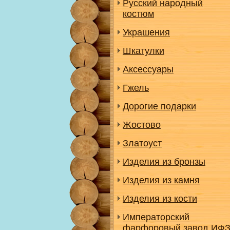
Русский народный
костюм
Украшения
Шкатулки
Аксессуары
Гжель
Дорогие подарки
Жостово
Златоуст
Изделия из бронзы
Изделия из камня
Изделия из кости
Императорский
фарфоровый завод ИФ