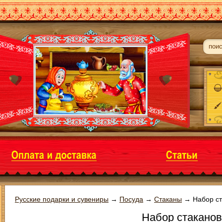
Русские подарки и сувениры
→
Посуда
→
Стаканы
→
Набор с
Набор стаканов