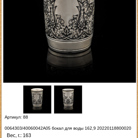
Артикул: 88
0064303/40060042А05 бокал для воды 162,9 20220118800020
Вес, г.: 163