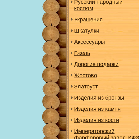
Русский народный
костюм
Украшения
Шкатулки
Аксессуары
Гжель
Дорогие подарки
Жостово
Златоуст
Изделия из бронзы
Изделия из камня
Изделия из кости
Императорский
фарфоровый завод ИФ