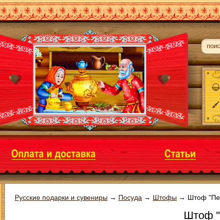
Русские подарки и сувениры
→
Посуда
→
Штофы
→
Штоф "Пес
Штоф "