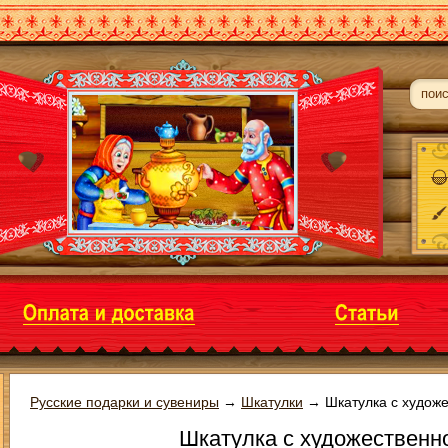
Русские подарки и сувениры
→
Шкатулки
→
Шкатулка с худож
Шкатулка с художественн