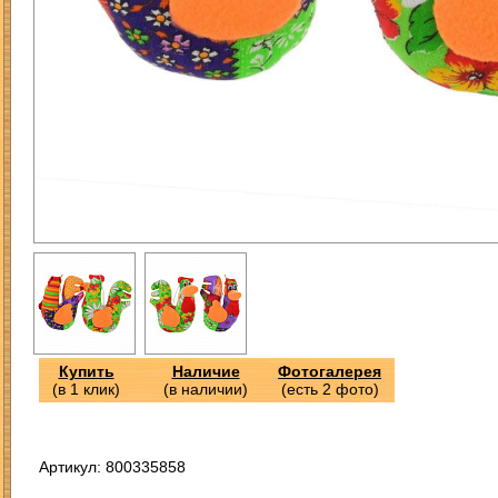
Купить
Наличие
Фотогалерея
(в 1 клик)
(в наличии)
(есть 2 фото)
Артикул: 800335858