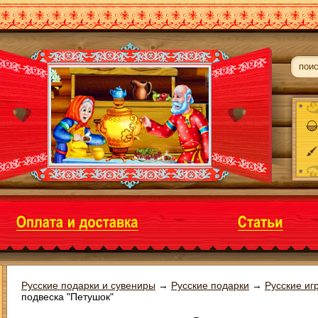
Русские подарки и сувениры
→
Русские подарки
→
Русские иг
подвеска "Петушок"