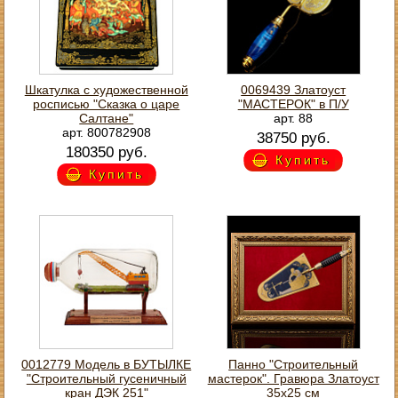
Шкатулка с художественной
0069439 Златоуст
росписью "Сказка о царе
"МАСТЕРОК" в П/У
Салтане"
арт. 88
арт. 800782908
38750 руб.
180350 руб.
Купить
Купить
0012779 Модель в БУТЫЛКЕ
Панно "Строительный
"Строительный гусеничный
мастерок". Гравюра Златоуст
кран ДЭК 251"
35х25 см