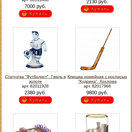
2130 руб.
7000 руб.
Купить
Купить
Статуэтка "Футболист". Гжель в
Клюшка хоккейная с росписью
золоте
"Кудрина". Хохлома
арт. 82011928
арт. 82017968
2380 руб.
9800 руб.
Купить
Купить