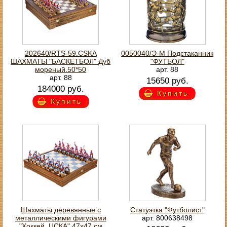
202640/RTS-59.CSKA
0050040/Э-М Подстаканник
ШАХМАТЫ "БАСКЕТБОЛ" Дуб
"ФУТБОЛ"
мореный.50*50
арт. 88
арт. 88
15650 руб.
184000 руб.
Купить
Купить
Шахматы деревянные с
Статуэтка "Футболист"
металлическими фигурами
арт. 800638498
"Хоккей. ЦСКА" 47х47 см