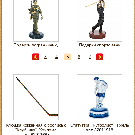
Подарки пограничнику
Подарки спортсмену
3
4
5
6
7
Клюшка хоккейная с росписью
Статуэтка "Футболист". Гжель
"Клубника". Хохлома
арт. 82011918
арт. 82011668