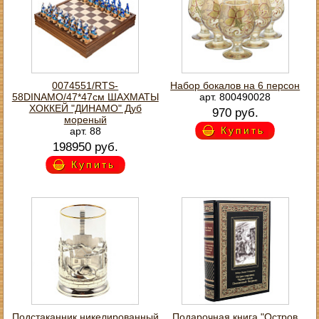
0074551/RTS-
Набор бокалов на 6 персон
58DINAMO/47*47см ШАХМАТЫ
арт. 800490028
ХОККЕЙ "ДИНАМО" Дуб
970 руб.
мореный
Купить
арт. 88
198950 руб.
Купить
Подстаканник никелированный
Подарочная книга "Остров