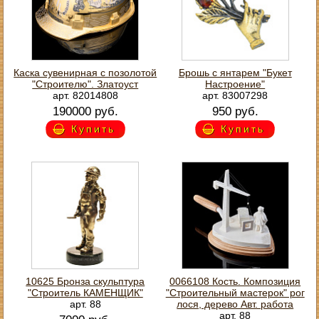
Каска сувенирная с позолотой
Брошь с янтарем "Букет
"Строителю". Златоуст
Настроение"
арт. 82014808
арт. 83007298
190000 руб.
950 руб.
Купить
Купить
10625 Бронза скульптура
0066108 Кость. Композиция
"Строитель КАМЕНЩИК"
"Строительный мастерок" рог
арт. 88
лося, дерево Авт. работа
арт. 88