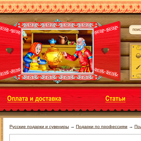
Русские подарки и сувениры
→
Подарки по профессиям
→
По