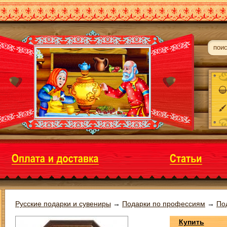
Русские подарки и сувениры
→
Подарки по профессиям
→
По
Купить