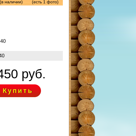
(в наличии)
(есть 1 фото)
340
40
450 руб.
Купить