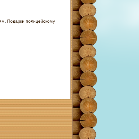
ям
,
Подарки полицейскому