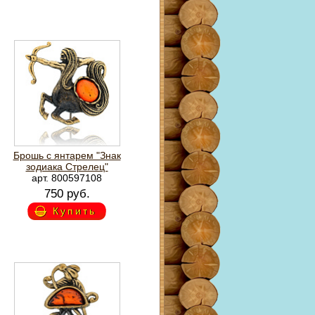
Брошь с янтарем "Знак
зодиака Стрелец"
арт. 800597108
750 руб.
Купить