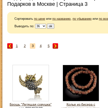
Подарков в Москве | Страница 3
Сортировать
по цене
или
по названию
,
по убыванию
или
по во
Выводить по:
1
2
3
4
5
Брошь "Летящая совушка"
Колье из бисера с