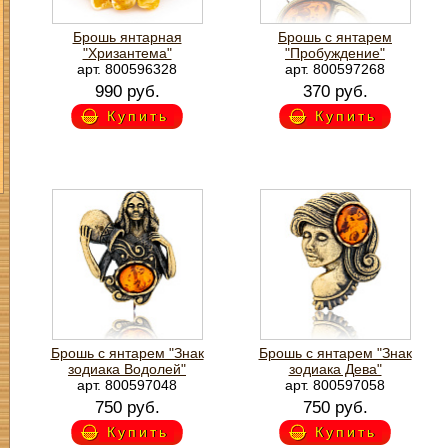
Брошь янтарная
Брошь с янтарем
"Хризантема"
"Пробуждение"
арт. 800596328
арт. 800597268
990 руб.
370 руб.
Купить
Купить
Брошь с янтарем "Знак
Брошь с янтарем "Знак
зодиака Водолей"
зодиака Дева"
арт. 800597048
арт. 800597058
750 руб.
750 руб.
Купить
Купить