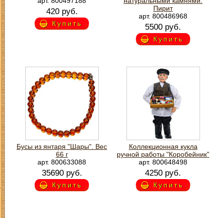
арт. 800497188
натуральными камнями.
Пирит
420 руб.
арт. 800486968
Купить
5500 руб.
Купить
Бусы из янтаря "Шары". Вес
Коллекционная кукла
66 г
ручной работы "Коробейник"
арт. 800633088
арт. 800648498
35690 руб.
4250 руб.
З
Купить
Купить