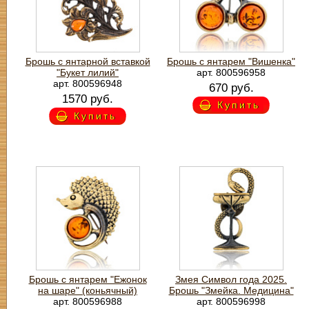
Брошь с янтарной вставкой
Брошь с янтарем "Вишенка"
"Букет лилий"
арт. 800596958
арт. 800596948
670 руб.
1570 руб.
Купить
Купить
Брошь с янтарем "Ежонок
Змея Символ года 2025.
на шаре" (коньячный)
Брошь "Змейка. Медицина"
арт. 800596988
арт. 800596998