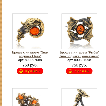
Брошь с янтарем "Знак
Брошь с янтарем "Рыбы"
зодиака Овен"
Знак зодиака (коньячный)
арт. 800597088
арт. 800597098
750 руб.
750 руб.
Купить
Купить