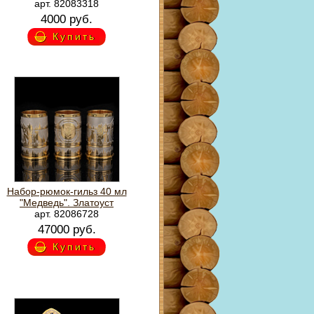
арт. 82083318
4000 руб.
Купить
Набор-рюмок-гильз 40 мл
"Медведь". Златоуст
арт. 82086728
47000 руб.
Купить