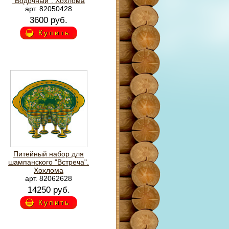
"Водочный". Хохлома
арт. 82050428
3600 руб.
Купить
Питейный набор для
шампанского "Встреча".
Хохлома
арт. 82062628
14250 руб.
Купить