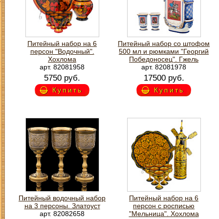
Питейный набор на 6
Питейный набор со штофом
персон "Водочный".
500 мл и рюмками "Георгий
Хохлома
Победоносец". Гжель
арт. 82081958
арт. 82081978
5750 руб.
17500 руб.
Купить
Купить
Питейный водочный набор
Питейный набор на 6
на 3 персоны. Златоуст
персон с росписью
арт. 82082658
"Мельница". Хохлома