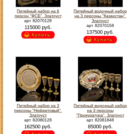
Питейный набор на 6
Питейный водочный набор
персон "ФСБ". Златоуст
на 3 персоны "Казахстан".
арт. 82070128
Златоуст
арт. 82070158
115000 руб.
137500 руб.
Купить
Купить
Питейный набор на 3
Питейный водочный набор
персоны "Нефритовый".
на 3 персоны
Златоуст
"Прокуратура". Златоуст
арт. 82080128
арт. 82081848
162500 руб.
85000 руб.