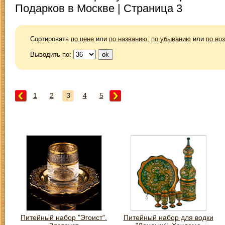
Подарков в Москве | Страница 3
Сортировать
по цене
или
по названию
,
по убыванию
или
по во
Выводить по:
1
2
3
4
5
Питейный набор "Эгоист".
Питейный набор для водки