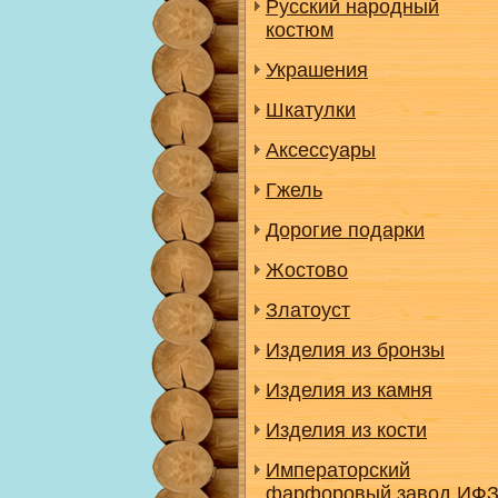
Русский народный
костюм
Украшения
Шкатулки
Аксессуары
Гжель
Дорогие подарки
Жостово
Златоуст
Изделия из бронзы
Изделия из камня
Изделия из кости
Императорский
фарфоровый завод ИФ