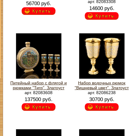
арт. 82083308
56700 руб.
14600 руб.
Купить
Купить
Питейный набор с флягой и
Набор водочных рюмок
рюмками "Тигр". Златоуст
"Вишневый цвет". Златоуст
арт. 82083608
арт. 82086238
137500 руб.
30700 руб.
Купить
Купить