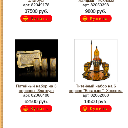
Златоуст
"Ландыш". Хохлома
арт. 82049178
арт. 82050398
37500 руб.
9800 руб.
Купить
Купить
Питейный набор на 3
Питейный набор на 6
персоны. Златоуст
персон "Богатырь". Хохлома
арт. 82060488
арт. 82062068
62500 руб.
14500 руб.
Купить
Купить