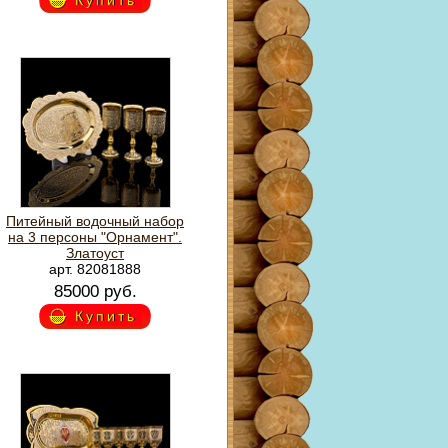
Купить
Питейный водочный набор
на 3 персоны "Орнамент".
Златоуст
арт. 82081888
85000 руб.
Купить