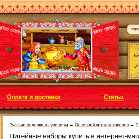
Русские подарки и сувениры
→
Основной каталог товаров
→
П
Питейные наборы купить в интернет-маг