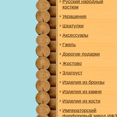
Русский народный
костюм
Украшения
Шкатулки
Аксессуары
Гжель
Дорогие подарки
Жостово
Златоуст
Изделия из бронзы
Изделия из камня
Изделия из кости
Императорский
фарфоровый завод ИФ