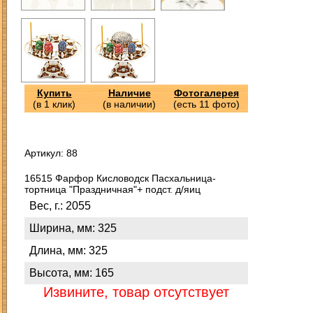
Купить
Наличие
Фотогалерея
(в 1 клик)
(в наличии)
(есть 11 фото)
Артикул: 88
16515 Фарфор Кисловодск Пасхальница-
тортница "Праздничная"+ подст. д/яиц
Вес, г.: 2055
Ширина, мм: 325
Длина, мм: 325
Высота, мм: 165
Извините, товар отсутствует