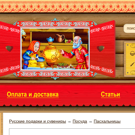
Русские подарки и сувениры
→
Посуда
→
Пасхальницы