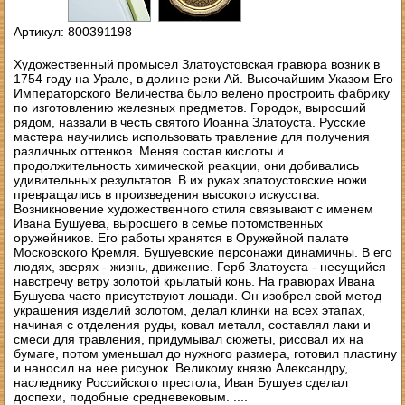
Артикул: 800391198
Художественный промысел Златоустовская гравюра возник в
1754 году на Урале, в долине реки Ай. Высочайшим Указом Его
Императорского Величества было велено простроить фабрику
по изготовлению железных предметов. Городок, выросший
рядом, назвали в честь святого Иоанна Златоуста. Русские
мастера научились использовать травление для получения
различных оттенков. Меняя состав кислоты и
продолжительность химической реакции, они добивались
удивительных результатов. В их руках златоустовские ножи
превращались в произведения высокого искусства.
Возникновение художественного стиля связывают с именем
Ивана Бушуева, выросшего в семье потомственных
оружейников. Его работы хранятся в Оружейной палате
Московского Кремля. Бушуевские персонажи динамичны. В его
людях, зверях - жизнь, движение. Герб Златоуста - несущийся
навстречу ветру золотой крылатый конь. На гравюрах Ивана
Бушуева часто присутствуют лошади. Он изобрел свой метод
украшения изделий золотом, делал клинки на всех этапах,
начиная с отделения руды, ковал металл, составлял лаки и
смеси для травления, придумывал сюжеты, рисовал их на
бумаге, потом уменьшал до нужного размера, готовил пластину
и наносил на нее рисунок. Великому князю Александру,
наследнику Российского престола, Иван Бушуев сделал
доспехи, подобные средневековым. ....