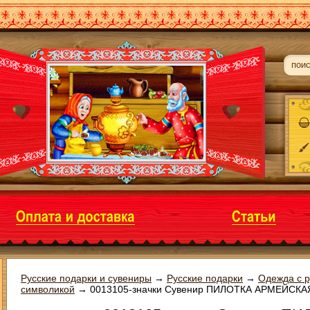
Русские подарки и сувениры
→
Русские подарки
→
Одежда с р
символикой
→
0013105-значки Сувенир ПИЛОТКА АРМЕЙСКА