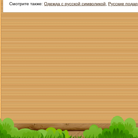
Смотрите также:
Одежда с русской символикой
,
Русские подар