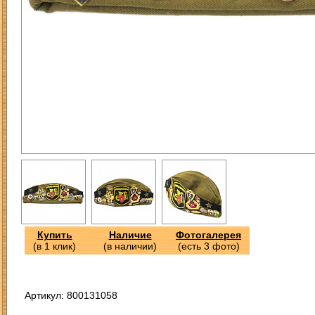
Купить
Наличие
Фотогалерея
(в 1 клик)
(в наличии)
(есть 3 фото)
Артикул: 800131058